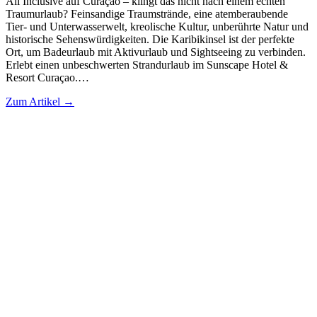
All Inclusive auf Curaçao – klingt das nicht nach einem echten
Traumurlaub? Feinsandige Traumstrände, eine atemberaubende
Tier- und Unterwasserwelt, kreolische Kultur, unberührte Natur und
historische Sehenswürdigkeiten. Die Karibikinsel ist der perfekte
Ort, um Badeurlaub mit Aktivurlaub und Sightseeing zu verbinden.
Erlebt einen unbeschwerten Strandurlaub im Sunscape Hotel &
Resort Curaçao.…
Zum Artikel →