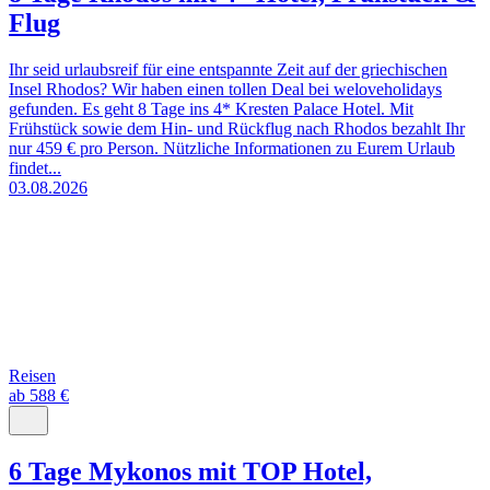
Flug
Ihr seid urlaubsreif für eine entspannte Zeit auf der griechischen
Insel Rhodos? Wir haben einen tollen Deal bei weloveholidays
gefunden. Es geht 8 Tage ins 4* Kresten Palace Hotel. Mit
Frühstück sowie dem Hin- und Rückflug nach Rhodos bezahlt Ihr
nur 459 € pro Person. Nützliche Informationen zu Eurem Urlaub
findet...
03.08.2026
Reisen
ab 588 €
6 Tage Mykonos mit TOP Hotel,