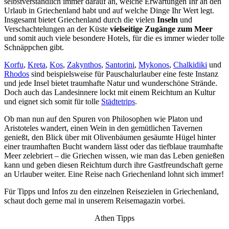
selbstverständlich immer darauf an, welche Erwartungen Ihr an den
Urlaub in Griechenland habt und auf welche Dinge Ihr Wert legt.
Insgesamt bietet Griechenland durch die vielen
Inseln
und
Verschachtelungen an der Küste
vielseitige Zugänge zum Meer
und somit auch viele besondere Hotels, für die es immer wieder tolle
Schnäppchen gibt.
Korfu
,
Kreta
,
Kos
,
Zakynthos
,
Santorini
,
Mykonos
,
Chalkidiki
und
Rhodos
sind beispielsweise für Pauschalurlauber eine feste Instanz
und jede Insel bietet traumhafte Natur und wunderschöne Strände.
Doch auch das Landesinnere lockt mit einem Reichtum an Kultur
und eignet sich somit für tolle
Städtetrips
.
Ob man nun auf den Spuren von Philosophen wie Platon und
Aristoteles wandert, einen Wein in den gemütlichen Tavernen
genießt, den Blick über mit Olivenbäumen gesäumte Hügel hinter
einer traumhaften Bucht wandern lässt oder das tiefblaue traumhafte
Meer zelebriert – die Griechen wissen, wie man das Leben genießen
kann und geben diesen Reichtum durch ihre Gastfreundschaft gerne
an Urlauber weiter. Eine Reise nach Griechenland lohnt sich immer!
Für Tipps und Infos zu den einzelnen Reisezielen in Griechenland,
schaut doch gerne mal in unserem Reisemagazin vorbei.
Athen Tipps