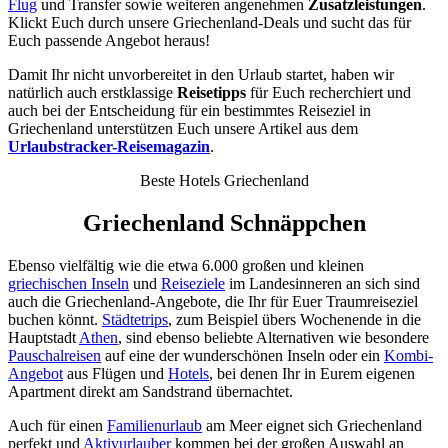
Flug
und Transfer sowie weiteren angenehmen
Zusatzleistungen
.
Klickt Euch durch unsere Griechenland-Deals und sucht das für
Euch passende Angebot heraus!
Damit Ihr nicht unvorbereitet in den Urlaub startet, haben wir
natürlich auch erstklassige
Reisetipps
für Euch recherchiert und
auch bei der Entscheidung für ein bestimmtes Reiseziel in
Griechenland unterstützen Euch unsere Artikel aus dem
Urlaubstracker-Reisemagazin
.
Beste Hotels Griechenland
Griechenland Schnäppchen
Ebenso vielfältig wie die etwa 6.000 großen und kleinen
griechischen Inseln
und
Reiseziele
im Landesinneren an sich sind
auch die Griechenland-Angebote, die Ihr für Euer Traumreiseziel
buchen könnt.
Städtetrips
, zum Beispiel übers Wochenende in die
Hauptstadt
Athen
, sind ebenso beliebte Alternativen wie besondere
Pauschalreisen
auf eine der wunderschönen Inseln oder ein
Kombi-
Angebot
aus Flügen und
Hotels
, bei denen Ihr in Eurem eigenen
Apartment direkt am Sandstrand übernachtet.
Auch für einen
Familienurlaub
am Meer eignet sich Griechenland
perfekt und
Aktivurlauber
kommen bei der großen Auswahl an