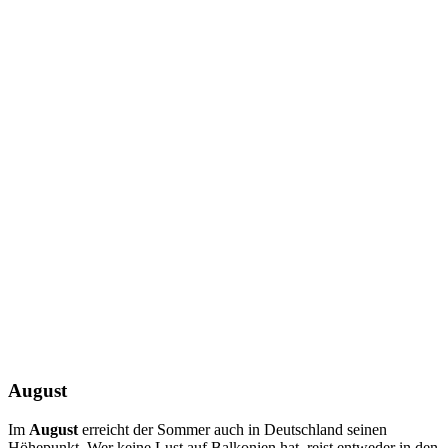
August
Im
August
erreicht der Sommer auch in Deutschland seinen
Höhepunkt. Wer keine Lust auf Balkonien hat, reist entweder in den