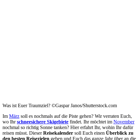
Was ist Euer Traumziel? ©Gaspar Janos/Shutterstock.com
Im
März
soll es nochmals auf die Piste gehen? Wir verraten Euch,
wo Ihr
schneesichere Skigebiete
findet. Ihr möchtet im
November
nochmal so richtig Sonne tanken? Hier erfahrt Ihr, wohin Ihr dafür
reisen müsst. Dieser
Reisekalender
soll Euch einen
Überblick zu
den besten Reisezielen
geben und Euch das ganze Jahr über an die