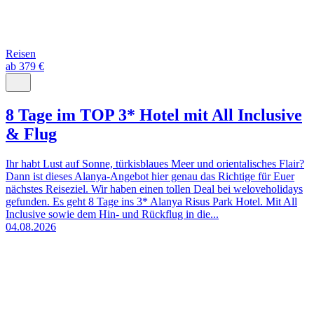
Reisen
ab 379 €
8 Tage im TOP 3* Hotel mit All Inclusive
& Flug
Ihr habt Lust auf Sonne, türkisblaues Meer und orientalisches Flair?
Dann ist dieses Alanya-Angebot hier genau das Richtige für Euer
nächstes Reiseziel. Wir haben einen tollen Deal bei weloveholidays
gefunden. Es geht 8 Tage ins 3* Alanya Risus Park Hotel. Mit All
Inclusive sowie dem Hin- und Rückflug in die...
04.08.2026