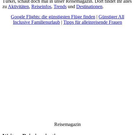
Türkei, schaut doch mal in unser Reisemagazin. Dort findet Ihr alles
zu
Aktivitäten
,
Reiseinfos
,
Trends
und
Destinationen
.
Google Flights: die günstigsten Flüge finden
|
Günstiger All
Inclusive Familienurlaub
|
Tipps für alleinreisende Frauen
Reisemagazin