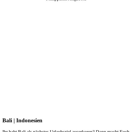
Bali | Indonesien
Ihr habt Bali als nächstes Urlaubsziel auserkoren? Dann macht Euch