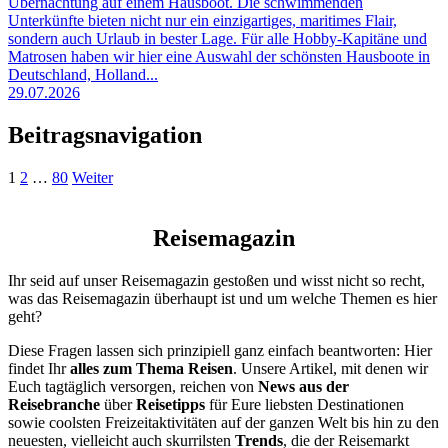
Übernachtung auf einem Hausboot. Die schwimmenden
Unterkünfte bieten nicht nur ein einzigartiges, maritimes Flair,
sondern auch Urlaub in bester Lage. Für alle Hobby-Kapitäne und
Matrosen haben wir hier eine Auswahl der schönsten Hausboote in
Deutschland, Holland...
29.07.2026
Beitragsnavigation
1
2
…
80
Weiter
Reisemagazin
Ihr seid auf unser Reisemagazin gestoßen und wisst nicht so recht,
was das Reisemagazin überhaupt ist und um welche Themen es hier
geht?
Diese Fragen lassen sich prinzipiell ganz einfach beantworten: Hier
findet Ihr
alles zum Thema Reisen
. Unsere Artikel, mit denen wir
Euch tagtäglich versorgen, reichen von
News aus der
Reisebranche
über
Reisetipps
für Eure liebsten Destinationen
sowie coolsten Freizeitaktivitäten auf der ganzen Welt bis hin zu den
neuesten, vielleicht auch skurrilsten
Trends
, die der Reisemarkt