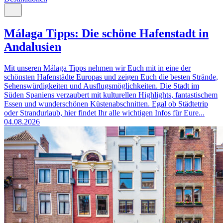
Málaga Tipps: Die schöne Hafenstadt in
Andalusien
Mit unseren Málaga Tipps nehmen wir Euch mit in eine der
schönsten Hafenstädte Europas und zeigen Euch die besten Strände,
Sehenswürdigkeiten und Ausflugsmöglichkeiten. Die Stadt im
Süden Spaniens verzaubert mit kulturellen Highlights, fantastischem
Essen und wunderschönen Küstenabschnitten. Egal ob Städtetrip
oder Strandurlaub, hier findet Ihr alle wichtigen Infos für Eure...
04.08.2026