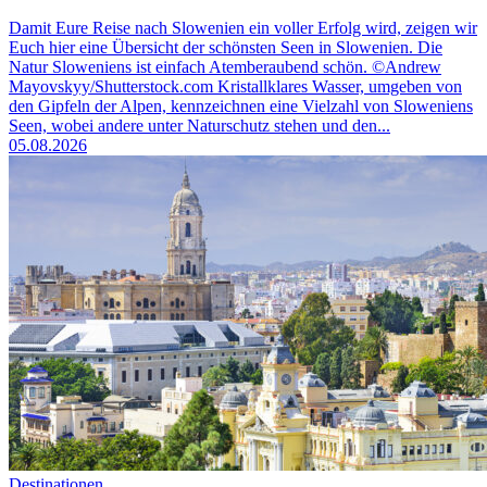
Damit Eure Reise nach Slowenien ein voller Erfolg wird, zeigen wir
Euch hier eine Übersicht der schönsten Seen in Slowenien. Die
Natur Sloweniens ist einfach Atemberaubend schön. ©Andrew
Mayovskyy/Shutterstock.com Kristallklares Wasser, umgeben von
den Gipfeln der Alpen, kennzeichnen eine Vielzahl von Sloweniens
Seen, wobei andere unter Naturschutz stehen und den...
05.08.2026
Destinationen