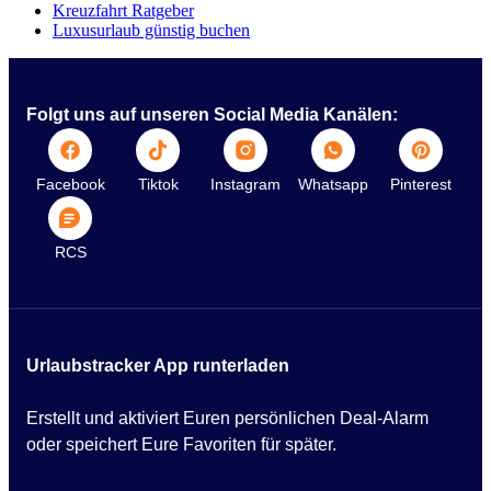
Kreuzfahrt Ratgeber
Luxusurlaub günstig buchen