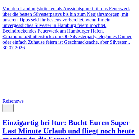
Von den Landungsbrücken als Aussichtspunkt für das Feuerwerk
über die besten Silvesterpartys bis hin zum Neujahrsmorgen, mit
unseren Tipps seid Ihr bestens vorbereitet, wenn Ihr ein
unvergessliches Silvester in Hamburg feiern möchtet.
Beeindruckendes Feuerwerk am Hamburger Hafen.
©m.mphoto/Shutterstock.com Ob Silvesterparty, elegantes Dinner
oder einfach Zuhause feiern ist Geschmacksache, aber Silvester...
30.07.2026
Reisenews
Einzigartig bei ltur: Bucht Euren Super
Last Minute Urlaub und fliegt noch heute