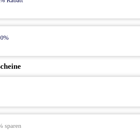
0% Rabatt
 10%
scheine
% sparen