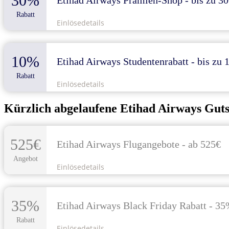
30%
Etihad Airways Prämien-Shop - bis zu 3
Rabatt
Einlösedetails
10%
Etihad Airways Studentenrabatt - bis zu
Rabatt
Einlösedetails
Kürzlich abgelaufene Etihad Airways Gut
525€
Etihad Airways Flugangebote - ab 525€
Angebot
Einlösedetails
35%
Etihad Airways Black Friday Rabatt - 35
Rabatt
Einlösedetails