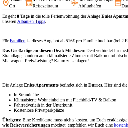
Ort
Reisezeitraum
Abflughäfen
Da
Es geht
8 Tage
in die tolle Ferienwohnung der Anlage
Enles Apartm
unseren
Albanien-Tipps
.
Für
Familien
ist dieses Angebot ab 516€ pro Familie buchbar (bei 2 
Das Großartige an diesem Deal:
Mit diesem Deal verbindet Ihr medi
Strandlage, sondern auch klimatisierte Zimmer mit Balkon und frisc
Mietwagen. Preis-Leistung? Kaum zu schlagen!
Die Anlage
Enles Apartments
befindet sich in
Durres
. Hier sind die
In Strandnähe
Klimatisierte Wohneinheiten mit Flachbild-TV & Balkon
Fahrradverleih in der Unterkunft
Kostenlose Privatparkplätze
Übrigens:
Eine Kreditkarte muss nichts kosten, um Euch erstklassig
wie Reiseversicherungen
möchtet, empfehlen wir Euch eine
kostenl