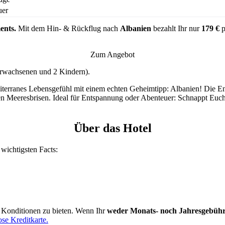
uer
ents.
Mit dem Hin- & Rückflug nach
Albanien
bezahlt Ihr nur
179 €
p
Zum Angebot
Erwachsenen und 2 Kindern).
terranes Lebensgefühl mit einem echten Geheimtipp: Albanien! Die Enl
hen Meeresbrisen. Ideal für Entspannung oder Abenteuer: Schnappt Euc
Über das Hotel
 wichtigsten Facts:
e Konditionen zu bieten. Wenn Ihr
weder Monats- noch Jahresgebüh
ose Kreditkarte.