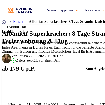
Reiseschnäppchen
Reiseziele
Startseite
Reisen
Albanien Superkracher: 8 Tage Strandurlaub 
1
Kommentar
HOTEL + FLUG
Albanien Superkracher: 8 Tage Stra
Ferienwohnung & Flug
Mit diesem Deal verbindet Ihr mediterranes Lebensgefühl mit einem 
Enles Apartments in Durres bieten Euch nicht nur die perfekte Strandl
Zimmer mit Balkon und frischen Meeresbrisen. Ideal für Entspannun
ein Fahrrad vor Ort oder erk…
Von
Larissa
22.05.2025, 16:30 Uhr
Zuletzt geprüft vor einem Jahr
ab 179 € p.P.
Zum Angeb
Albanien
Mai 2025 - Mar 2026
Memmingen/Allgäu
8 T