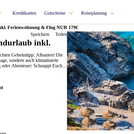
Kreditkarten
Gutscheine
Reiseplanung
inkl. Ferienwohnung & Flug NUR 179€
Speichern
Teilen
ndurlaub inkl.
echten Geheimtipp: Albanien! Die
age, sondern auch klimatisierte
g oder Abenteuer: Schnappt Euch
ot
age