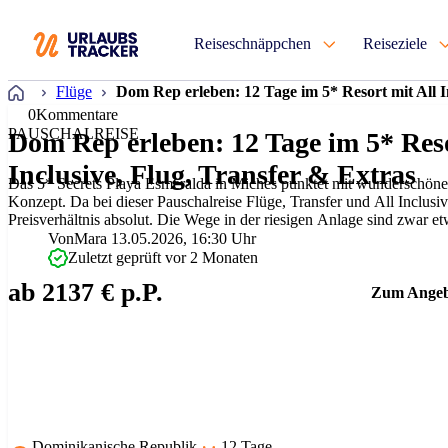
Reiseschnäppchen
Reiseziele
Startseite
Flüge
Dom Rep erleben: 12 Tage im 5* Resort mit All I
0
Kommentare
PAUSCHALREISE
Dom Rep erleben: 12 Tage im 5* Reso
Inclusive, Flug, Transfer & Extras
Das 5* Secrets Playa Esmeralda in Miches punktet mit wunderschön
Konzept. Da bei dieser Pauschalreise Flüge, Transfer und All Inclusiv
Preisverhältnis absolut. Die Wege in der riesigen Anlage sind zwar et
ruhige Infinity Pool jeden T…
Von
Mara
13.05.2026, 16:30 Uhr
Zuletzt geprüft vor 2 Monaten
ab 2137 € p.P.
Zum Angeb
Dominikanische Republik
12 Tage