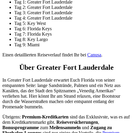
Tag 1: Greater Fort Lauderdale
Tag 2: Greater Fort Lauderdale
Tag 3: Greater Fort Lauderdale
Tag 4: Greater Fort Lauderdale
Tag 5: Key West
Tag 6: Florida Keys
Tag 7: Florida Keys
Tag 8: Key Largo
Tag 9: Miami
Einen detaillierten Reiseverlauf findet Ihr bei
Canusa
.
Über Greater Fort Lauderdale
In Greater Fort Lauderdale erwartet Euch Florida von seiner
entspannten Seite: lange Sandstrände, Palmen und ein Netz aus
Kanälen, das der Stadt den Spitznamen „Venedig Amerikas“
verliehen hat. Hier könnt Ihr am Strand relaxen, eine Bootstour
durch die Wasserstraßen machen oder entspannt entlang der
Promenade bummeln.
Übrigens:
Premium-Kreditkarten
sind das Exklusivste, was es auf
dem Kreditkartenmarkt gibt.
Reiseversicherungen
,
Bonusprogramme
zum
Meilensammeln
und
Zugang zu
Flughafen-Lounges
sind nur einige der Vorteile, die
Premium-