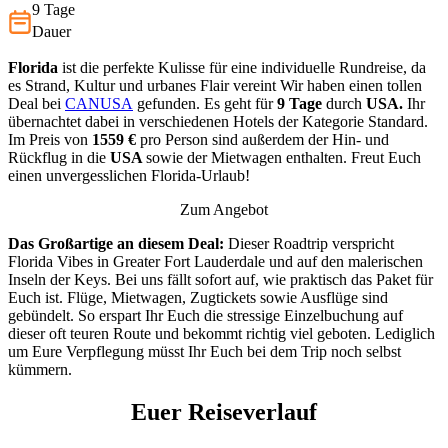
9 Tage
Dauer
Florida
ist die perfekte Kulisse für eine individuelle Rundreise, da
es Strand, Kultur und urbanes Flair vereint Wir haben einen tollen
Deal bei
CANUSA
gefunden. Es geht für
9 Tage
durch
USA.
Ihr
übernachtet dabei in verschiedenen Hotels der Kategorie Standard.
Im Preis von
1559 €
pro Person sind außerdem der Hin- und
Rückflug in die
USA
sowie der Mietwagen enthalten. Freut Euch
einen unvergesslichen Florida-Urlaub!
Zum Angebot
Das Großartige an diesem Deal:
Dieser Roadtrip verspricht
Florida Vibes in Greater Fort Lauderdale und auf den malerischen
Inseln der Keys. Bei uns fällt sofort auf, wie praktisch das Paket für
Euch ist. Flüge, Mietwagen, Zugtickets sowie Ausflüge sind
gebündelt. So erspart Ihr Euch die stressige Einzelbuchung auf
dieser oft teuren Route und bekommt richtig viel geboten. Lediglich
um Eure Verpflegung müsst Ihr Euch bei dem Trip noch selbst
kümmern.
Euer Reiseverlauf