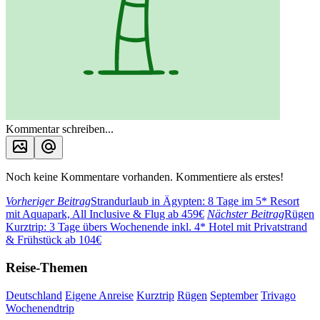
Kommentar schreiben...
Noch keine Kommentare vorhanden. Kommentiere als erstes!
Vorheriger Beitrag
Strandurlaub in Ägypten: 8 Tage im 5* Resort
mit Aquapark, All Inclusive & Flug ab 459€
Nächster Beitrag
Rügen
Kurztrip: 3 Tage übers Wochenende inkl. 4* Hotel mit Privatstrand
& Frühstück ab 104€
Reise-Themen
Deutschland
Eigene Anreise
Kurztrip
Rügen
September
Trivago
Wochenendtrip