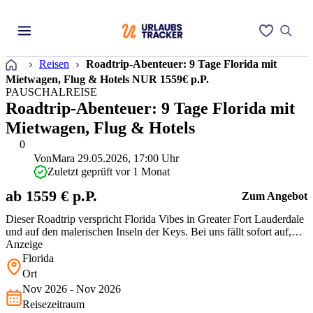
Startseite
Reisen
Roadtrip-Abenteuer: 9 Tage Florida mit
Mietwagen, Flug & Hotels NUR 1559€ p.P.
PAUSCHALREISE
Roadtrip-Abenteuer: 9 Tage Florida mit
Mietwagen, Flug & Hotels
0
Von
Mara
29.05.2026, 17:00 Uhr
Zuletzt geprüft vor 1 Monat
ab 1559 € p.P.
Zum Angebot
Dieser Roadtrip verspricht Florida Vibes in Greater Fort Lauderdale
und auf den malerischen Inseln der Keys. Bei uns fällt sofort auf,
wie praktisch das Paket für Euch ist. Flüge, Mietwagen, Zugtickets
Anzeige
sowie Ausflüge sind gebündelt. So erspart Ihr Euch die stressige
Florida
Einzelbuchung auf dieser oft teuren Route und bekommt rich…
Ort
Nov 2026 - Nov 2026
Reisezeitraum