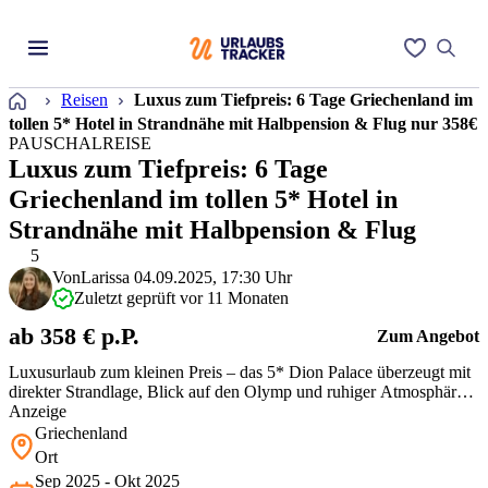
Startseite
Reisen
Luxus zum Tiefpreis: 6 Tage Griechenland im
tollen 5* Hotel in Strandnähe mit Halbpension & Flug nur 358€
PAUSCHALREISE
Luxus zum Tiefpreis: 6 Tage
Griechenland im tollen 5* Hotel in
Strandnähe mit Halbpension & Flug
5
Von
Larissa
04.09.2025, 17:30 Uhr
Zuletzt geprüft vor 11 Monaten
ab 358 € p.P.
Zum Angebot
Luxusurlaub zum kleinen Preis – das 5* Dion Palace überzeugt mit
direkter Strandlage, Blick auf den Olymp und ruhiger Atmosphäre.
Besonders cool: Der Wellnessbereich ist richtig gut gemacht,
Anzeige
Halbpension & Abendessen sind inklusive und es gibt kleine Extras
Griechenland
wie Wein zur Begrüßung. Für Paare ideal – das Preis-
Ort
Leistungsverhält…
Sep 2025 - Okt 2025