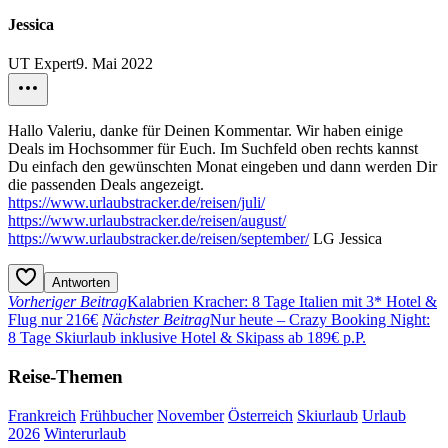
Jessica
UT Expert
9. Mai 2022
Hallo Valeriu, danke für Deinen Kommentar. Wir haben einige
Deals im Hochsommer für Euch. Im Suchfeld oben rechts kannst
Du einfach den gewünschten Monat eingeben und dann werden Dir
die passenden Deals angezeigt.
https://www.urlaubstracker.de/reisen/juli/
https://www.urlaubstracker.de/reisen/august/
https://www.urlaubstracker.de/reisen/september/
LG Jessica
Antworten
Vorheriger Beitrag
Kalabrien Kracher: 8 Tage Italien mit 3* Hotel &
Flug nur 216€
Nächster Beitrag
Nur heute – Crazy Booking Night:
8 Tage Skiurlaub inklusive Hotel & Skipass ab 189€ p.P.
Reise-Themen
Frankreich
Frühbucher
November
Österreich
Skiurlaub
Urlaub
2026
Winterurlaub