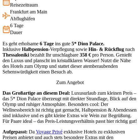
Reisezeitraum
Frankfurt am Main
Abflughäfen
6 Tage
Dauer
Es geht erholsame
6 Tage
ins gute
5* Dion Palace.
Inklusive
Halbpension
-Verpflegung sowie
Hin- & Rückflug
nach
Thessaloniki
bezahlt Ihr unschlagbare
358 €
pro Person. Genießt
den Luxus und planscht im kristallklaren Wasser! Nutzt die Nähe
des Hotels zum Olymp und stattet dieser atemberaubenden
Sehenswürdigkeit einen Besuch ab.
Zum Angebot
Das Großartige an diesem Deal:
Luxusurlaub zum kleinen Preis –
das 5* Dion Palace überzeugt mit direkter Strandlage, Blick auf den
Olymp und ruhiger Atmosphäre. Besonders cool: Der
Wellnessbereich ist richtig gut gemacht, Halbpension & Abendessen
sind inklusive und es gibt kleine Extras wie Wein zur Begrüßung.
Für Paare ideal – das Preis-Leistungsverhältnis passt hier richtig gut!
Aufgepasst:
Da
Voyage Privé
exklusive Hotels zu exklusiven
Preisen anbietet und auch stets besondere Extras mit den