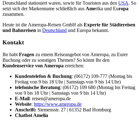
Deutschland stationiert waren, sowie für Touristen aus den
USA
. So
setzt sich der Markenname schließlich aus
Ame
rika und Eu
ropa
zusammen.
Heute ist die Ameropa-Reisen GmbH als
Experte für Städtereisen
und Bahnreisen
in
Deutschland
und Europa bekannt.
Kontakt
Ihr habt
Fragen
zu einem Reiseangebot von Ameropa, zu Eurer
Buchung oder zu sonstigen Themen? So könnt Ihr den
Kundenservice von Ameropa
erreichen:
Kundentelefon & Buchung
: (06172) 109-777 (Montag bis
Freitag von 9 bis 18 Uhr | Samstags von 9 bis 14 Uhr)
telefonische
Beratung
: (06172) 109 680 (Montag bis Freitag
von 9 bis 18 Uhr | Samstags von 9 bis 14 Uhr)
E-Mail
: reisen@ameropa.de
Website
:
https://www.ameropa.de
Anschrift:
Siemensstr. 27 | 61352 Bad Homburg
Chatbot Amelia