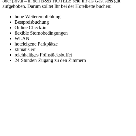
oder privat – in den B&B HOTELS seid Ihr als Gast stets gut
aufgehoben. Darum solltet Ihr bei der Hotelkette buchen:
hohe Weiterempfehlung
Bestpreisbuchung
Online Check-in
flexible Stornobedingungen
WLAN
hoteleigene Parkplätze
klimatisiert
reichhaltiges Frühstücksbuffet
24-Stunden-Zugang zu den Zimmern