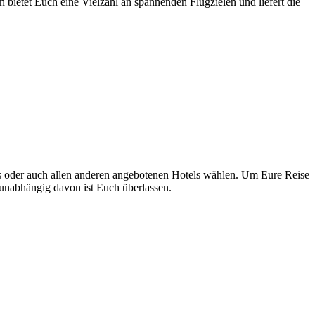
 bietet Euch eine Vielzahl an spannenden Flugzielen und liefert die
s oder auch allen anderen angebotenen Hotels wählen. Um Eure Reise
unabhängig davon ist Euch überlassen.