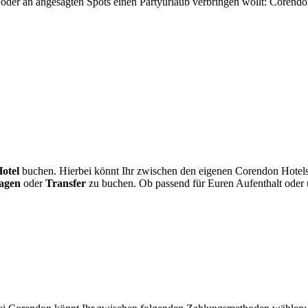
oder an angesagten Spots einen Partyurlaub verbringen wollt: Corendon
otel
buchen. Hierbei könnt Ihr zwischen den eigenen Corendon Hotel
agen
oder
Transfer
zu buchen. Ob passend für Euren Aufenthalt oder 