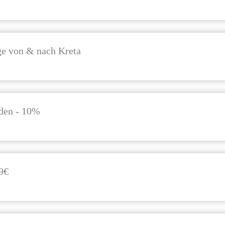
ge von & nach Kreta
nden - 10%
9€