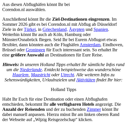
Aus diesen Abflughäfen könnt Ihr bei
Corendon.nl auswählen.
Anschließend könnt Ihr die
Ziel-Destinationen eingrenzen
. Im
Sommer 2026 gibt es bei Corendon.nl mit Abflug ab Düsseldorf
Ziele in der
Türkei
, in
Griechenland,
Ägypten
und
Spanien
.
Weiterhin könnt Ihr auch ab Köln, Hamburg oder
Münster/Osnabrück fliegen. Seid Ihr bei Eurem Abflugort etwas
flexibler, dann könnten auch die Flughäfen
Amsterdam
, Eindhoven,
Brüssel oder
Groningen
für Euch interessant sein. So erhaltet Ihr
eine
größere Auswahl
an Destinationen für Eure Reise.
Hinweis:
In unseren Holland Tipps erhaltet Ihr sämtliche Infos rund
um die
Niederlande
. Entdeckt beispielsweise das wunderschöne
Haarlem
,
Maastricht
oder
Utrecht
. Alle weiteren Infos zu
Sehenswürdigkeiten, Urlaubszielen und
Aktivitäten
findet Ihr hier:
Holland Tipps
Habt Ihr Euch für eine Destination oder einen Abflughafen
entschieden, bekommt Ihr
alle verfügbaren Hotels
angezeigt. Die
Anzahl der Reisenden
und der zu buchenden
Zimmer
könnt Ihr
dabei manuell anpassen. Hierzu müsst Ihr am linken oberen Rand
der Webseite auf „Wijzig Reisgezelschap“ klicken.