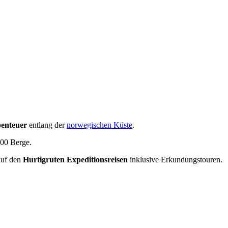
benteuer
entlang der
norwegischen Küste
.
000 Berge.
auf den
Hurtigruten Expeditionsreisen
inklusive Erkundungstouren.