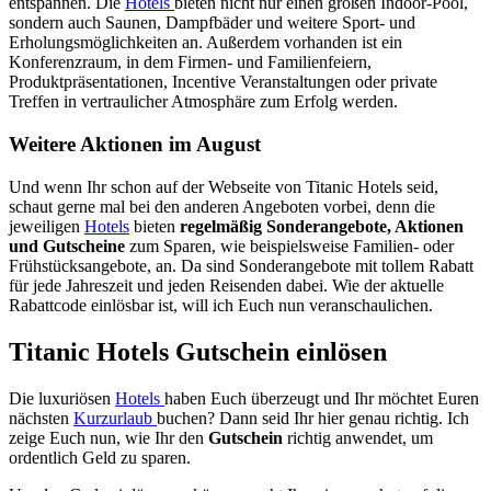
entspannen. Die
Hotels
bieten nicht nur einen großen Indoor-Pool,
sondern auch Saunen, Dampfbäder und weitere Sport- und
Erholungsmöglichkeiten an. Außerdem vorhanden ist ein
Konferenzraum, in dem Firmen- und Familienfeiern,
Produktpräsentationen, Incentive Veranstaltungen oder private
Treffen in vertraulicher Atmosphäre zum Erfolg werden.
Weitere Aktionen im August
Und wenn Ihr schon auf der Webseite von Titanic Hotels seid,
schaut gerne mal bei den anderen Angeboten vorbei, denn die
jeweiligen
Hotels
bieten
regelmäßig Sonderangebote, Aktionen
und Gutscheine
zum Sparen, wie beispielsweise Familien- oder
Frühstücksangebote, an. Da sind Sonderangebote mit tollem Rabatt
für jede Jahreszeit und jeden Reisenden dabei. Wie der aktuelle
Rabattcode einlösbar ist, will ich Euch nun veranschaulichen.
Titanic Hotels Gutschein einlösen
Die luxuriösen
Hotels
haben Euch überzeugt und Ihr möchtet Euren
nächsten
Kurzurlaub
buchen? Dann seid Ihr hier genau richtig. Ich
zeige Euch nun, wie Ihr den
Gutschein
richtig anwendet, um
ordentlich Geld zu sparen.