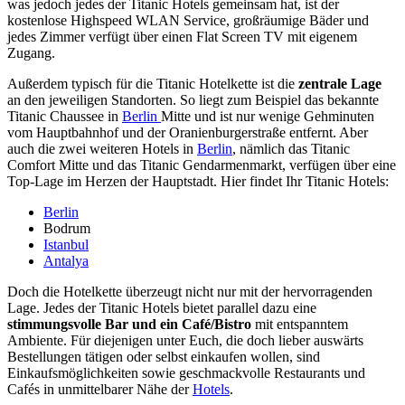
was jedoch jedes der Titanic Hotels gemeinsam hat, ist der
kostenlose Highspeed WLAN Service, großräumige Bäder und
jedes Zimmer verfügt über einen Flat Screen TV mit eigenem
Zugang.
Außerdem typisch für die Titanic Hotelkette ist die
zentrale Lage
an den jeweiligen Standorten. So liegt zum Beispiel das bekannte
Titanic Chaussee in
Berlin
Mitte und ist nur wenige Gehminuten
vom Hauptbahnhof und der Oranienburgerstraße entfernt. Aber
auch die zwei weiteren Hotels in
Berlin
, nämlich das Titanic
Comfort Mitte und das Titanic Gendarmenmarkt, verfügen über eine
Top-Lage im Herzen der Hauptstadt. Hier findet Ihr Titanic Hotels:
Berlin
Bodrum
Istanbul
Antalya
Doch die Hotelkette überzeugt nicht nur mit der hervorragenden
Lage. Jedes der Titanic Hotels bietet parallel dazu eine
stimmungsvolle Bar und ein Café/Bistro
mit entspanntem
Ambiente. Für diejenigen unter Euch, die doch lieber auswärts
Bestellungen tätigen oder selbst einkaufen wollen, sind
Einkaufsmöglichkeiten sowie geschmackvolle Restaurants und
Cafés in unmittelbarer Nähe der
Hotels
.