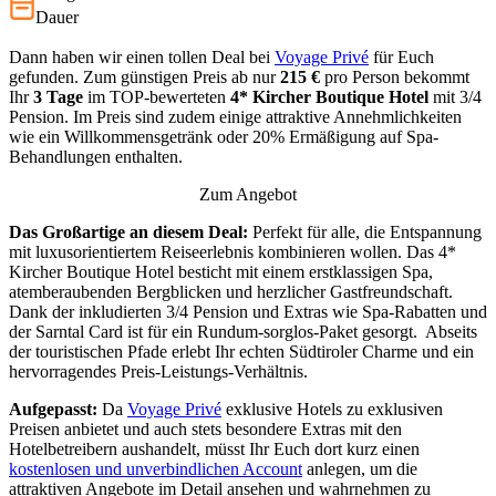
Dauer
Dann haben wir einen tollen Deal bei
Voyage Privé
für Euch
gefunden. Zum günstigen Preis ab nur
215 €
pro Person bekommt
Ihr
3 Tage
im TOP-bewerteten
4*
Kircher Boutique Hotel
mit 3/4
Pension. Im Preis sind zudem einige attraktive Annehmlichkeiten
wie ein Willkommensgetränk oder 20% Ermäßigung auf Spa-
Behandlungen enthalten.
Zum Angebot
Das Großartige an diesem Deal:
Perfekt für alle, die Entspannung
mit luxusorientiertem Reiseerlebnis kombinieren wollen. Das 4*
Kircher Boutique Hotel besticht mit einem erstklassigen Spa,
atemberaubenden Bergblicken und herzlicher Gastfreundschaft.
Dank der inkludierten 3/4 Pension und Extras wie Spa-Rabatten und
der Sarntal Card ist für ein Rundum-sorglos-Paket gesorgt. Abseits
der touristischen Pfade erlebt Ihr echten Südtiroler Charme und ein
hervorragendes Preis-Leistungs-Verhältnis.
Aufgepasst:
Da
Voyage Privé
exklusive Hotels zu exklusiven
Preisen anbietet und auch stets besondere Extras mit den
Hotelbetreibern aushandelt, müsst Ihr Euch dort kurz einen
kostenlosen und unverbindlichen Account
anlegen, um die
attraktiven Angebote im Detail ansehen und wahrnehmen zu