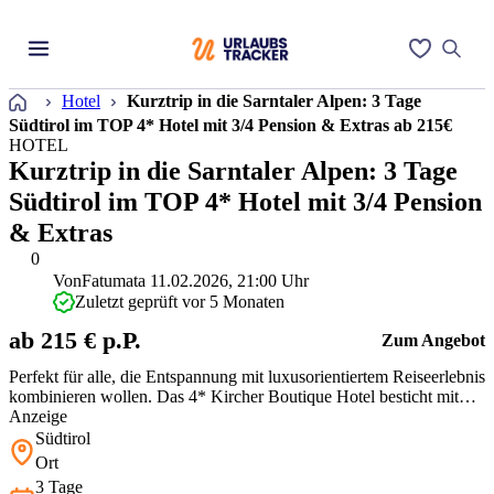
Startseite
Hotel
Kurztrip in die Sarntaler Alpen: 3 Tage
Südtirol im TOP 4* Hotel mit 3/4 Pension & Extras ab 215€
HOTEL
Kurztrip in die Sarntaler Alpen: 3 Tage
Südtirol im TOP 4* Hotel mit 3/4 Pension
& Extras
0
Von
Fatumata
11.02.2026, 21:00 Uhr
Zuletzt geprüft vor 5 Monaten
ab 215 € p.P.
Zum Angebot
Perfekt für alle, die Entspannung mit luxusorientiertem Reiseerlebnis
kombinieren wollen. Das 4* Kircher Boutique Hotel besticht mit
einem erstklassigen Spa, atemberaubenden Bergblicken und
Anzeige
herzlicher Gastfreundschaft. Dank der inkludierten 3/4 Pension und
Südtirol
Extras wie Spa-Rabatten und der Sarntal Card ist für ein Rundum-
Ort
sorg…
3 Tage