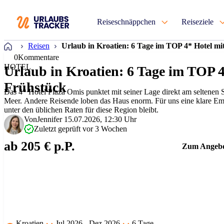
Reiseschnäppchen
Reiseziele
Startseite
Reisen
Urlaub in Kroatien: 6 Tage im TOP 4* Hotel m
0
Kommentare
HOTEL
Urlaub in Kroatien: 6 Tage im TOP 4
Frühstück
Das 4* Hotel Plaza Omis punktet mit seiner Lage direkt am seltenen
Meer. Andere Reisende loben das Haus enorm. Für uns eine klare Empf
unter den üblichen Raten für diese Region bleibt.
Von
Jennifer
15.07.2026, 12:30 Uhr
Zuletzt geprüft vor 3 Wochen
ab 205 € p.P.
Zum Angeb
Kroatien
Jul 2026 - Dez 2026
6 Tage