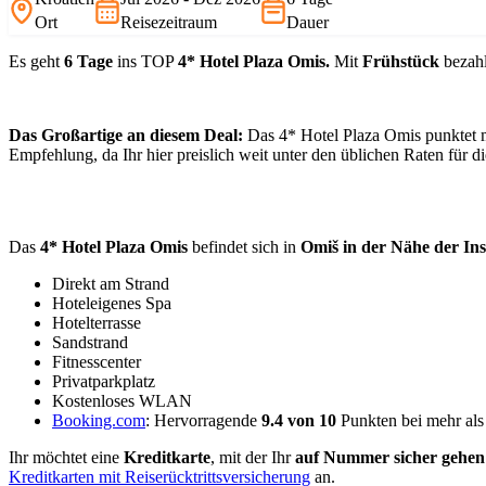
Ort
Reisezeitraum
Dauer
Es geht
6 Tage
ins TOP
4* Hotel Plaza Omis.
Mit
Frühstück
bezahl
Das Großartige an diesem Deal:
Das 4* Hotel Plaza Omis punktet m
Empfehlung, da Ihr hier preislich weit unter den üblichen Raten für di
Das
4* Hotel Plaza Omis
befindet sich in
Omiš in der Nähe der Ins
Direkt am Strand
Hoteleigenes Spa
Hotelterrasse
Sandstrand
Fitnesscenter
Privatparkplatz
Kostenloses WLAN
Booking.com
: Hervorragende
9.4 von 10
Punkten bei mehr al
Ihr möchtet eine
Kreditkarte
, mit der Ihr
auf Nummer sicher gehen
Kreditkarten mit Reiserücktrittsversicherung
an.