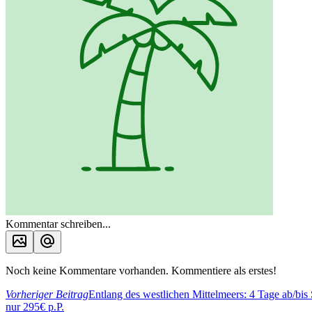
Kommentar schreiben...
Noch keine Kommentare vorhanden. Kommentiere als erstes!
Vorheriger Beitrag
Entlang des westlichen Mittelmeers: 4 Tage ab/bis
nur 295€ p.P.