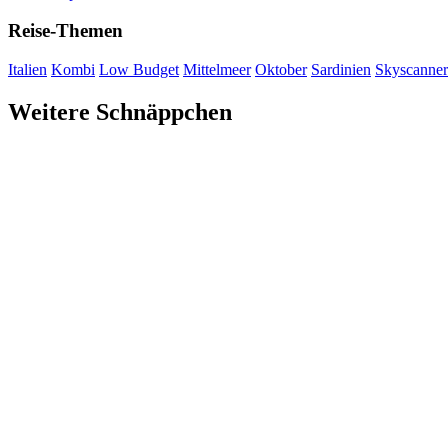
Reise-Themen
Italien
Kombi
Low Budget
Mittelmeer
Oktober
Sardinien
Skyscanner
Weitere Schnäppchen