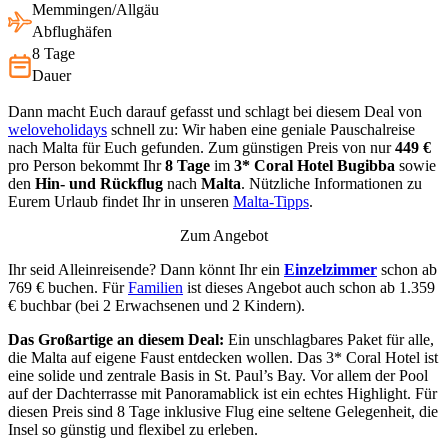
Memmingen/Allgäu
Abflughäfen
8 Tage
Dauer
Dann macht Euch darauf gefasst und schlagt bei diesem Deal von
weloveholidays
schnell zu: Wir haben eine geniale Pauschalreise
nach Malta für Euch gefunden. Zum günstigen Preis von nur
449 €
pro Person bekommt Ihr
8 Tage
im
3* Coral Hotel Bugibba
sowie
den
Hin- und Rückflug
nach
Malta
. Nützliche Informationen zu
Eurem Urlaub findet Ihr in unseren
Malta-Tipps
.
Zum Angebot
Ihr seid Alleinreisende? Dann könnt Ihr ein
Einzelzimmer
schon ab
769 € buchen. Für
Familien
ist dieses Angebot auch schon ab 1.359
€ buchbar (bei 2 Erwachsenen und 2 Kindern).
Das Großartige an diesem Deal:
Ein unschlagbares Paket für alle,
die Malta auf eigene Faust entdecken wollen. Das 3* Coral Hotel ist
eine solide und zentrale Basis in St. Paul’s Bay. Vor allem der Pool
auf der Dachterrasse mit Panoramablick ist ein echtes Highlight. Für
diesen Preis sind 8 Tage inklusive Flug eine seltene Gelegenheit, die
Insel so günstig und flexibel zu erleben.