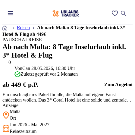
Startseite
Reisen
Ab nach Malta: 8 Tage Inselurlaub inkl. 3*
Hotel & Flug ab 449€
PAUSCHALREISE
Ab nach Malta: 8 Tage Inselurlaub inkl.
3* Hotel & Flug
0
Von
Can
28.05.2026, 16:30 Uhr
Zuletzt geprüft vor 2 Monaten
ab 449 € p.P.
Zum Angebot
Ein unschlagbares Paket für alle, die Malta auf eigene Faust
entdecken wollen. Das 3* Coral Hotel ist eine solide und zentrale
Basis in St. Paul’s Bay. Vor allem der Pool auf der Dachterrasse mit
Anzeige
Panoramablick ist ein echtes Highlight. Für diesen Preis sind 8 Tage
Malta
inklusive Flug eine seltene Gelegenheit, die Insel so günsti…
Ort
Jun 2026 - Mai 2027
Reisezeitraum