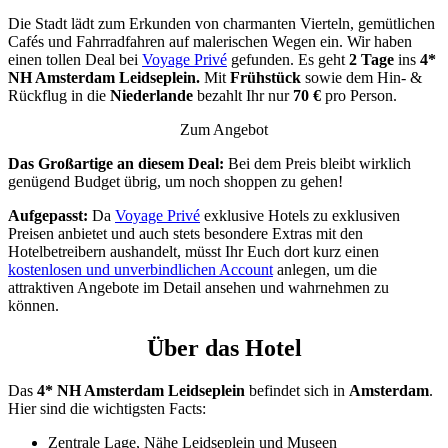
Die Stadt lädt zum Erkunden von charmanten Vierteln, gemütlichen
Cafés und Fahrradfahren auf malerischen Wegen ein. Wir haben
einen tollen Deal bei
Voyage Privé
gefunden. Es geht
2 Tage
ins
4*
NH Amsterdam Leidseplein.
Mit
Frühstück
sowie dem Hin- &
Rückflug in die
Niederlande
bezahlt Ihr nur
70 €
pro Person.
Zum Angebot
Das Großartige an diesem Deal:
Bei dem Preis bleibt wirklich
genügend Budget übrig, um noch shoppen zu gehen!
Aufgepasst:
Da
Voyage Privé
exklusive Hotels zu exklusiven
Preisen anbietet und auch stets besondere Extras mit den
Hotelbetreibern aushandelt, müsst Ihr Euch dort kurz einen
kostenlosen und unverbindlichen Account
anlegen, um die
attraktiven Angebote im Detail ansehen und wahrnehmen zu
können.
Über das Hotel
Das
4* NH Amsterdam Leidseplein
befindet sich in
Amsterdam
.
Hier sind die wichtigsten Facts:
Zentrale Lage, Nähe Leidseplein und Museen