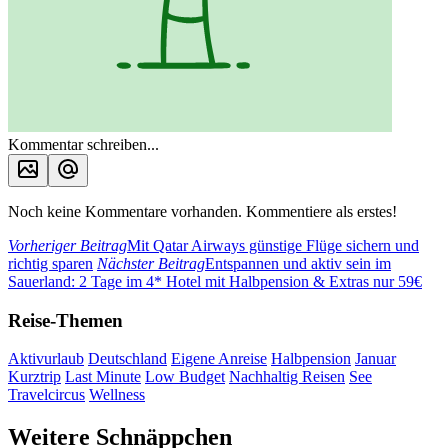
Kommentar schreiben...
Noch keine Kommentare vorhanden. Kommentiere als erstes!
Vorheriger Beitrag
Mit Qatar Airways günstige Flüge sichern und
richtig sparen
Nächster Beitrag
Entspannen und aktiv sein im
Sauerland: 2 Tage im 4* Hotel mit Halbpension & Extras nur 59€
Reise-Themen
Aktivurlaub
Deutschland
Eigene Anreise
Halbpension
Januar
Kurztrip
Last Minute
Low Budget
Nachhaltig Reisen
See
Travelcircus
Wellness
Weitere Schnäppchen