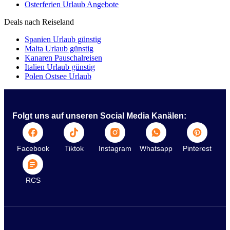
Osterferien Urlaub Angebote
Deals nach Reiseland
Spanien Urlaub günstig
Malta Urlaub günstig
Kanaren Pauschalreisen
Italien Urlaub günstig
Polen Ostsee Urlaub