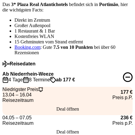
Das
3* Plaza Real Atlantichotels
befindet sich in
Portimão
, hier
die wichtigsten Facts:
Direkt im Zentrum
Großer Außenpool
1 Restaurant & 1 Bar
Kostenfreies WLAN
15 Gehminuten vom Strand entfernt
Booking.com
: Gute
7.5 von 10 Punkten
bei über 60
Rezensionen
Reisedaten
Ab Niederrhein-Weeze
4 Tage
8 Termine
ab 177 €
Niedrigster Preis
177 €
13.04 – 16.04
Preis p.P.
Reisezeitraum
Deal öffnen
04.05 – 07.05
236 €
Reisezeitraum
Preis p.P.
Deal öffnen