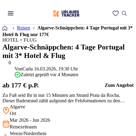
Startseite
Reisen
Algarve-Schnäppchen: 4 Tage Portugal mit 3*
Hotel & Flug nur 177€
HOTEL + FLUG
Algarve-Schnäppchen: 4 Tage Portugal
mit 3* Hotel & Flug
0
Von
Carla
16.03.2026, 19:30 Uhr
Zuletzt geprüft vor 4 Monaten
ab 177 € p.P.
Zum Angebot
Zu Fuß seid Ihr in nur 15 Minuten am Strand Praia da Rocha.
Dieser Badestrand zählt aufgrund der Felsformationen zu den
bekanntesten an der Algarve. Lasst Euch dieses Spektakel auf
Algarve
keinen Fall entgehen und erlebt einen wunderschöne Kurztrip zum
Ort
bezahlbaren Schnäppchenpreis!
Mar 2026 - Jun 2026
Reisezeitraum
Weeze/Niederrhein