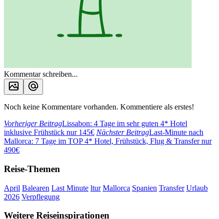
Kommentar schreiben...
Noch keine Kommentare vorhanden. Kommentiere als erstes!
Vorheriger Beitrag
Lissabon: 4 Tage im sehr guten 4* Hotel
inklusive Frühstück nur 145€
Nächster Beitrag
Last-Minute nach
Mallorca: 7 Tage im TOP 4* Hotel, Frühstück, Flug & Transfer nur
490€
Reise-Themen
April
Balearen
Last Minute
ltur
Mallorca
Spanien
Transfer
Urlaub
2026
Verpflegung
Weitere Reiseinspirationen