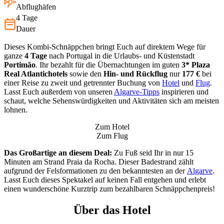
Abflughäfen
4 Tage
Dauer
Dieses Kombi-Schnäppchen bringt Euch auf direktem Wege für
ganze
4 Tage
nach Portugal in die Urlaubs- und Küstenstadt
Portimão
. Ihr bezahlt für die Übernachtungen im guten
3* Plaza
Real Atlantichotels
sowie den
Hin- und Rückflug
nur
177 €
bei
einer Reise zu zweit und getrennter Buchung von
Hotel
und
Flug
.
Lasst Euch außerdem von unseren
Algarve-Tipps
inspirieren und
schaut, welche Sehenswürdigkeiten und Aktivitäten sich am meisten
lohnen.
Zum Hotel
Zum Flug
Das Großartige an diesem Deal:
Zu Fuß seid Ihr in nur 15
Minuten am Strand Praia da Rocha. Dieser Badestrand zählt
aufgrund der Felsformationen zu den bekanntesten an der
Algarve
.
Lasst Euch dieses Spektakel auf keinen Fall entgehen und erlebt
einen wunderschöne Kurztrip zum bezahlbaren Schnäppchenpreis!
Über das Hotel