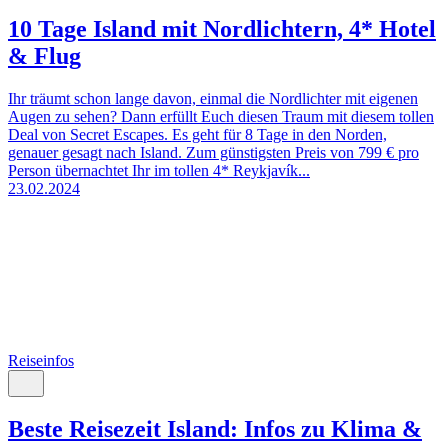
10 Tage Island mit Nordlichtern, 4* Hotel
& Flug
Ihr träumt schon lange davon, einmal die Nordlichter mit eigenen
Augen zu sehen? Dann erfüllt Euch diesen Traum mit diesem tollen
Deal von Secret Escapes. Es geht für 8 Tage in den Norden,
genauer gesagt nach Island. Zum günstigsten Preis von 799 € pro
Person übernachtet Ihr im tollen 4* Reykjavík...
23.02.2024
Reiseinfos
Beste Reisezeit Island: Infos zu Klima &