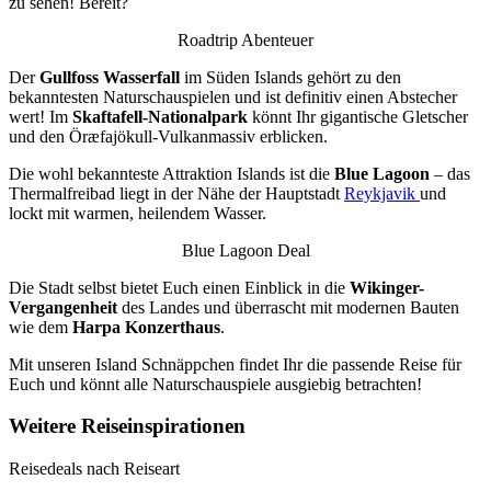
zu sehen! Bereit?
Roadtrip Abenteuer
Der
Gullfoss Wasserfall
im Süden Islands gehört zu den
bekanntesten Naturschauspielen und ist definitiv einen Abstecher
wert! Im
Skaftafell-Nationalpark
könnt Ihr gigantische Gletscher
und den
Öræfajökull-Vulkanmassiv erblicken.
Die wohl bekannteste Attraktion Islands ist die
Blue Lagoon
– das
Thermalfreibad liegt in der Nähe der Hauptstadt
Reykjavik
und
lockt mit warmen, heilendem Wasser.
Blue Lagoon Deal
Die Stadt selbst bietet Euch einen Einblick in die
Wikinger-
Vergangenheit
des Landes und überrascht mit modernen Bauten
wie dem
Harpa Konzerthaus
.
Mit unseren Island Schnäppchen findet Ihr die passende Reise für
Euch und könnt alle Naturschauspiele ausgiebig betrachten!
Weitere Reiseinspirationen
Reisedeals nach Reiseart