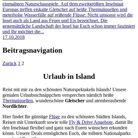
einmaligen Naturschauspiele. Auf dem zweitgrößten Inselstaat
Europas treffen eiskalte Gletscher auf heiße Thermalquellen und
meterhohe Wasserfälle auf reißende Flüsse. Nicht umsonst wird die
Insel auch als Land aus Feuer und Eis bezeichnet. Die
gegensätzliche Landschaft der Insel hat Euch schon immer fasziniert
und Ihr möchtet die...
17.10.2018
Beitragsnavigation
Zurück
1
2
Urlaub in Island
Reist mit mir zu den schönsten Naturspektakeln Islands! Unsere
genialen Urlaubsschnäppchen versprechen nämlich heiße
Thermalquellen
, wunderschöne
Gletscher
und atemberaubende
Nordlichter
.
Hier findet Ihr günstige
Flüge
zu den schönsten Städten Islands,
Reisen mit Unterkunft sowie tolle
Fly & Drive Angebote
, damit Ihr
den Inselstaat flexibel und ganz nach Euren wünschen erkunden
könnt. Unsere Deals ermöglichen Euch, die tollsten Nationalparks