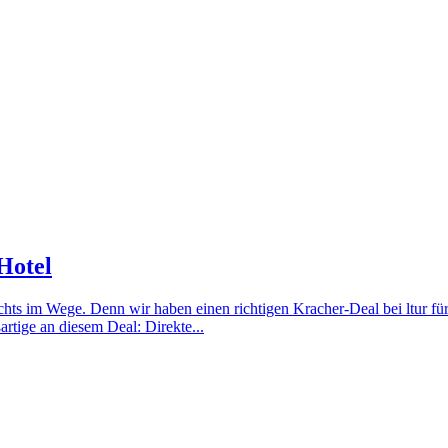
Hotel
 nichts im Wege. Denn wir haben einen richtigen Kracher-Deal bei ltur 
tige an diesem Deal: Direkte...