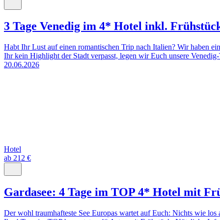
3 Tage Venedig im 4* Hotel inkl. Frühstüc
Habt Ihr Lust auf einen romantischen Trip nach Italien? Wir haben ei
Ihr kein Highlight der Stadt verpasst, legen wir Euch unsere Venedig-T
20.06.2026
Hotel
ab 212 €
Gardasee: 4 Tage im TOP 4* Hotel mit Fr
Der wohl traumhafteste See Europas wartet auf Euch: Nichts wie los