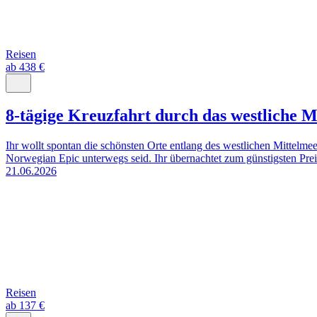
Reisen
ab 438 €
8-tägige Kreuzfahrt durch das westliche M
Ihr wollt spontan die schönsten Orte entlang des westlichen Mittelme
Norwegian Epic unterwegs seid. Ihr übernachtet zum günstigsten Preis 
21.06.2026
Reisen
ab 137 €