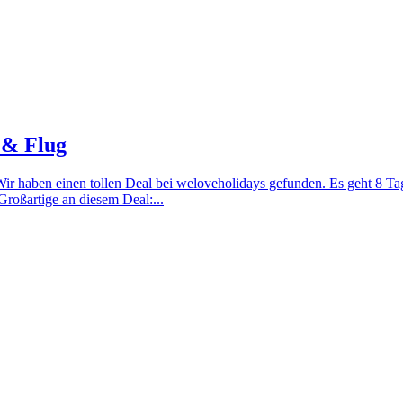
 & Flug
Wir haben einen tollen Deal bei weloveholidays gefunden. Es geht 8 T
roßartige an diesem Deal:...