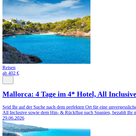
Reisen
ab 402 €
Mallorca: 4 Tage im 4* Hotel, All Inclusiv
Seid Ihr auf der Suche nach dem perfekten Ort für eine unvergesslich
All Inclusive sowie dem Hin- & Rückflug nach Spanien, bezahlt Ihr n
29.06.2026