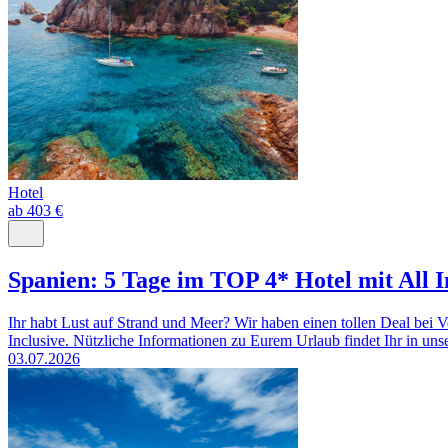
Hotel
ab 403 €
Spanien: 5 Tage im TOP 4* Hotel mit All I
Ihr habt Lust auf Strand und Meer? Wir haben einen tollen Deal bei
Inclusive. Nützliche Informationen zu Eurem Urlaub findet Ihr in uns
03.07.2026