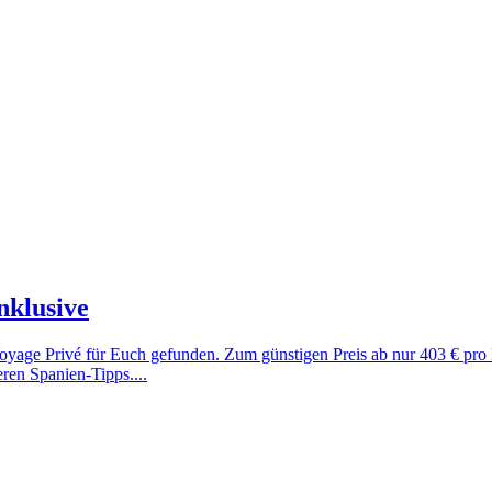
nklusive
 Voyage Privé für Euch gefunden. Zum günstigen Preis ab nur 403 € pr
eren Spanien-Tipps....