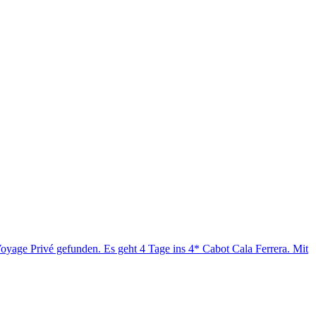
Voyage Privé gefunden. Es geht 4 Tage ins 4* Cabot Cala Ferrera. Mit