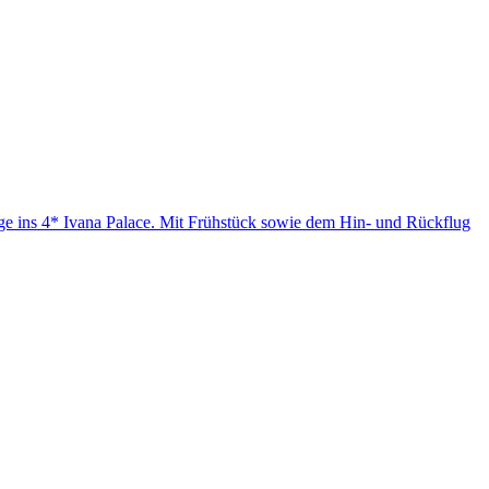
age ins 4* Ivana Palace. Mit Frühstück sowie dem Hin- und Rückflug