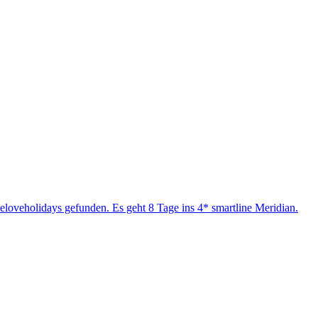
weloveholidays gefunden. Es geht 8 Tage ins 4* smartline Meridian.