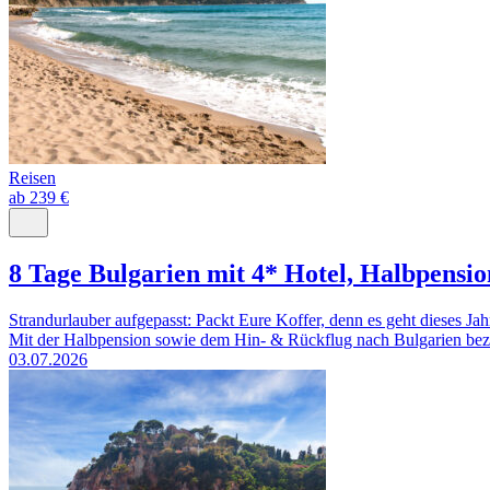
Reisen
ab 239 €
8 Tage Bulgarien mit 4* Hotel, Halbpensi
Strandurlauber aufgepasst: Packt Eure Koffer, denn es geht dieses Ja
Mit der Halbpension sowie dem Hin- & Rückflug nach Bulgarien bezah
03.07.2026