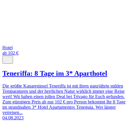
Hotel
ab 102 €
Teneriffa: 8 Tage im 3* Aparthotel
Die größte Kanareninsel Teneriffa ist mit ihren ganzjährig milden
Temparaturen und der herrlichen Natur wirklich immer eine Reise
wert! Wir haben einen tollen Deal bei Trivago für Euch gefunden.
Zum günstigen Preis ab nur 102 € pro Person bekommt Ihr 8 Tage
im strandnahen 3* Hotel Apartamentos Teneguia. Wer länger
verreisen...
04.08.2023