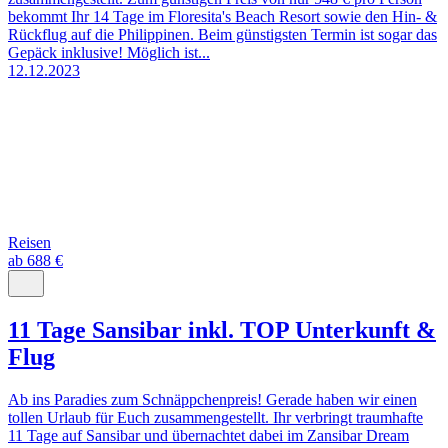
bekommt Ihr 14 Tage im Floresita's Beach Resort sowie den Hin- &
Rückflug auf die Philippinen. Beim günstigsten Termin ist sogar das
Gepäck inklusive! Möglich ist...
12.12.2023
Reisen
ab 688 €
11 Tage Sansibar inkl. TOP Unterkunft &
Flug
Ab ins Paradies zum Schnäppchenpreis! Gerade haben wir einen
tollen Urlaub für Euch zusammengestellt. Ihr verbringt traumhafte
11 Tage auf Sansibar und übernachtet dabei im Zansibar Dream