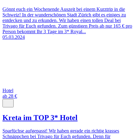
Gönnt euch ein Wochenende Auszeit bei einem Kurztrip in die
Schweiz! In der wunderschönen Stadt Zürich gibt es einiges zu
entdecken und zu erkunden. Wir haben einen tollen Deal bei
Trivago für Euch gefunden. Zum günstigen Preis ab nur 165 € pro
Person bekommt Ihr 3 Tage im 3* Royal...
05.03.2024
Hotel
ab 28 €
Kreta im TOP 3* Hotel
Sparfüchse aufgepasst! Wir haben gerade ein richtig krasses
Schnäppchen bei Trivago für Euch gefunden. Denn für