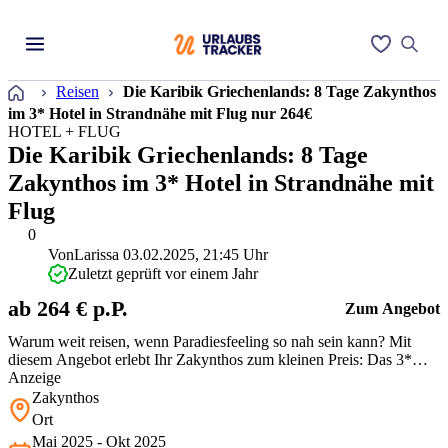
Startseite
Reisen
Die Karibik Griechenlands: 8 Tage Zakynthos
im 3* Hotel in Strandnähe mit Flug nur 264€
HOTEL + FLUG
Die Karibik Griechenlands: 8 Tage
Zakynthos im 3* Hotel in Strandnähe mit
Flug
0
Von
Larissa
03.02.2025, 21:45 Uhr
Zuletzt geprüft vor einem Jahr
ab 264 € p.P.
Zum Angebot
Warum weit reisen, wenn Paradiesfeeling so nah sein kann? Mit
diesem Angebot erlebt Ihr Zakynthos zum kleinen Preis: Das 3*
Canadian Hotel punktet mit einer Toplage nur 200 m vom Strand
Anzeige
entfernt, einem einladenden Außenpool mit Whirlpool und seiner
Zakynthos
Nähe zum lebhaften Zentrum von Laganas. Perfekt für entspannte
Ort
Sonnenstunden…
Mai 2025 - Okt 2025