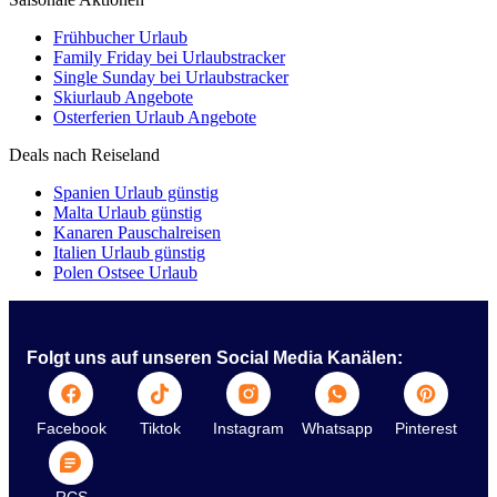
Frühbucher Urlaub
Family Friday bei Urlaubstracker
Single Sunday bei Urlaubstracker
Skiurlaub Angebote
Osterferien Urlaub Angebote
Deals nach Reiseland
Spanien Urlaub günstig
Malta Urlaub günstig
Kanaren Pauschalreisen
Italien Urlaub günstig
Polen Ostsee Urlaub