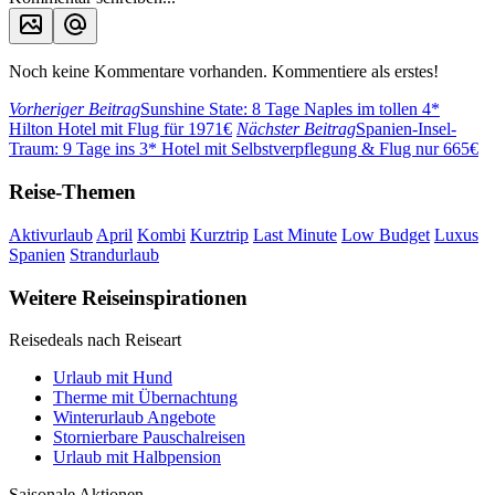
Noch keine Kommentare vorhanden. Kommentiere als erstes!
Vorheriger Beitrag
Sunshine State: 8 Tage Naples im tollen 4*
Hilton Hotel mit Flug für 1971€
Nächster Beitrag
Spanien-Insel-
Traum: 9 Tage ins 3* Hotel mit Selbstverpflegung & Flug nur 665€
Reise-Themen
Aktivurlaub
April
Kombi
Kurztrip
Last Minute
Low Budget
Luxus
Spanien
Strandurlaub
Weitere Reiseinspirationen
Reisedeals nach Reiseart
Urlaub mit Hund
Therme mit Übernachtung
Winterurlaub Angebote
Stornierbare Pauschalreisen
Urlaub mit Halbpension
Saisonale Aktionen