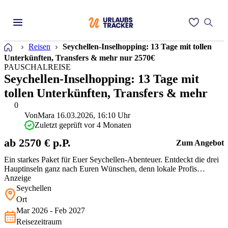
Startseite
Reisen
Seychellen-Inselhopping: 13 Tage mit tollen
Unterkünften, Transfers & mehr nur 2570€
PAUSCHALREISE
Seychellen-Inselhopping: 13 Tage mit
tollen Unterkünften, Transfers & mehr
0
Von
Mara
16.03.2026, 16:10 Uhr
Zuletzt geprüft vor 4 Monaten
ab 2570 € p.P.
Zum Angebot
Ein starkes Paket für Euer Seychellen-Abenteuer. Entdeckt die drei
Hauptinseln ganz nach Euren Wünschen, denn lokale Profis
schneidern die Reise für Euch nach Maß. Flüge, Unterkünfte und
Anzeige
Transfers sind dabei schon organisiert. So viel Flexibilität zu diesem
Seychellen
fairen Preis in der besten Reisezeit ist wirklich selten. Eine klar…
Ort
Mar 2026 - Feb 2027
Reisezeitraum