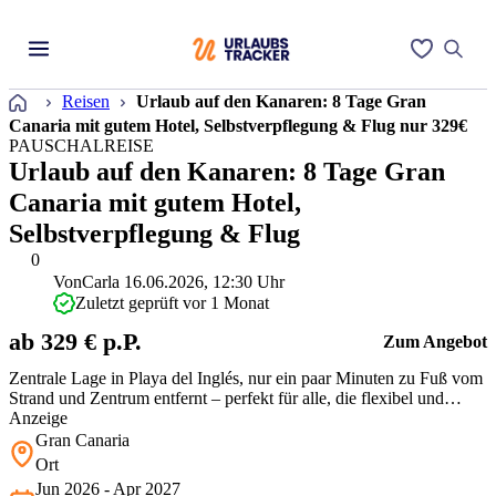
Startseite
Reisen
Urlaub auf den Kanaren: 8 Tage Gran
Canaria mit gutem Hotel, Selbstverpflegung & Flug nur 329€
PAUSCHALREISE
Urlaub auf den Kanaren: 8 Tage Gran
Canaria mit gutem Hotel,
Selbstverpflegung & Flug
0
Von
Carla
16.06.2026, 12:30 Uhr
Zuletzt geprüft vor 1 Monat
ab 329 € p.P.
Zum Angebot
Zentrale Lage in Playa del Inglés, nur ein paar Minuten zu Fuß vom
Strand und Zentrum entfernt – perfekt für alle, die flexibel und
unabhängig unterwegs sein wollen. Die Apartments sind funktional
Anzeige
eingerichtet. Besonders praktisch: eigene Küchenzeile, Supermarkt
Gran Canaria
direkt im Haus und ein Pool zum Entspannen.
Ort
Jun 2026 - Apr 2027