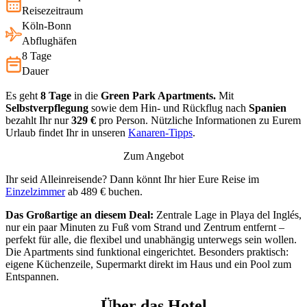
Reisezeitraum
Köln-Bonn
Abflughäfen
8 Tage
Dauer
Es geht
8 Tage
in die
Green Park Apartments.
Mit
Selbstverpflegung
sowie dem Hin- und Rückflug nach
Spanien
bezahlt Ihr nur
329 €
pro Person. Nützliche Informationen zu Eurem
Urlaub findet Ihr in unseren
Kanaren-Tipps
.
Zum Angebot
Ihr seid Alleinreisende? Dann könnt Ihr hier Eure Reise im
Einzelzimmer
ab 489 € buchen.
Das Großartige an diesem Deal:
Zentrale Lage in Playa del Inglés,
nur ein paar Minuten zu Fuß vom Strand und Zentrum entfernt –
perfekt für alle, die flexibel und unabhängig unterwegs sein wollen.
Die Apartments sind funktional eingerichtet. Besonders praktisch:
eigene Küchenzeile, Supermarkt direkt im Haus und ein Pool zum
Entspannen.
Über das Hotel