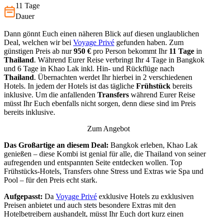
11 Tage
Dauer
Dann gönnt Euch einen näheren Blick auf diesen unglaublichen
Deal, welchen wir bei
Voyage Privé
gefunden haben. Zum
günstigen Preis ab nur
950 €
pro Person bekommt Ihr
11 Tage
in
Thailand
. Während Eurer Reise verbringt Ihr 4 Tage in Bangkok
und 6 Tage in Khao Lak inkl. Hin- und Rückflüge nach
Thailand
. Übernachten werdet Ihr hierbei in 2 verschiedenen
Hotels. In jedem der Hotels ist das tägliche
Frühstück
bereits
inklusive. Um die anfallenden
Transfers
während Eurer Reise
müsst Ihr Euch ebenfalls nicht sorgen, denn diese sind im Preis
bereits inklusive.
Zum Angebot
Das Großartige an diesem Deal:
Bangkok erleben, Khao Lak
genießen – diese Kombi ist genial für alle, die Thailand von seiner
aufregenden und entspannten Seite entdecken wollen. Top
Frühstücks-Hotels, Transfers ohne Stress und Extras wie Spa und
Pool – für den Preis echt stark.
Aufgepasst:
Da
Voyage Privé
exklusive Hotels zu exklusiven
Preisen anbietet und auch stets besondere Extras mit den
Hotelbetreibern aushandelt, müsst Ihr Euch dort kurz einen