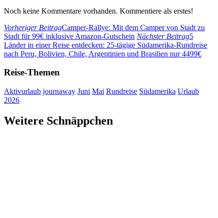
Noch keine Kommentare vorhanden. Kommentiere als erstes!
Vorheriger Beitrag
Camper-Rallye: Mit dem Camper von Stadt zu
Stadt für 99€ inklusive Amazon-Gutschein
Nächster Beitrag
5
Länder in einer Reise entdecken: 25-tägige Südamerika-Rundreise
nach Peru, Bolivien, Chile, Argentinien und Brasilien nur 4499€
Reise-Themen
Aktivurlaub
journaway
Juni
Mai
Rundreise
Südamerika
Urlaub
2026
Weitere Schnäppchen