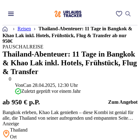
Startseite
Reisen
Thailand-Abenteuer: 11 Tage in Bangkok &
Khao Lak inkl. Hotels, Frühstück, Flug & Transfer ab nur
950€
PAUSCHALREISE
Thailand-Abenteuer: 11 Tage in Bangkok
& Khao Lak inkl. Hotels, Frühstück, Flug
& Transfer
0
Von
Can
28.04.2025, 12:30 Uhr
Zuletzt geprüft vor einem Jahr
ab 950 € p.P.
Zum Angebot
Bangkok erleben, Khao Lak genießen – diese Kombi ist genial für
alle, die Thailand von seiner aufregenden und entspannten Seite
entdecken wollen. Top Frühstücks-Hotels, Transfers ohne Stress
Anzeige
und Extras wie Spa und Pool – für den Preis echt stark.
Thailand
Ort