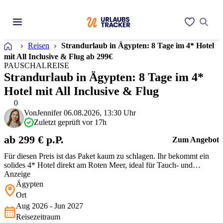
Startseite
Reisen
Strandurlaub in Ägypten: 8 Tage im 4* Hotel
mit All Inclusive & Flug ab 299€
PAUSCHALREISE
Strandurlaub in Ägypten: 8 Tage im 4*
Hotel mit All Inclusive & Flug
0
Von
Jennifer
06.08.2026, 13:30 Uhr
Zuletzt geprüft vor 17h
ab 299 € p.P.
Zum Angebot
Für diesen Preis ist das Paket kaum zu schlagen. Ihr bekommt ein
solides 4* Hotel direkt am Roten Meer, ideal für Tauch- und
Schnorchelfans. Das Beste ist, dass wirklich jedes Zimmer einen
Anzeige
Balkon mit Meerblick hat, was selten ist.
Ägypten
Ort
Aug 2026 - Jun 2027
Reisezeitraum