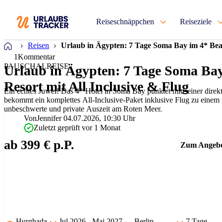
Reiseschnäppchen
Reiseziele
Startseite
Reisen
Urlaub in Ägypten: 7 Tage Soma Bay im 4* Beac
1
Kommentar
PAUSCHALREISE
Urlaub in Ägypten: 7 Tage Soma Ba
Resort mit All Inclusive & Flug
Ein echtes Juwel! Das 4* Hotel in Soma Bay punktet mit seiner direkt
bekommt ein komplettes All-Inclusive-Paket inklusive Flug zu einem su
unbeschwerte und private Auszeit am Roten Meer.
Von
Jennifer
04.07.2026, 10:30 Uhr
Zuletzt geprüft vor 1 Monat
ab 399 € p.P.
Zum Angeb
Hurghada
Jul 2026 - Mai 2027
Berlin
7 Tage