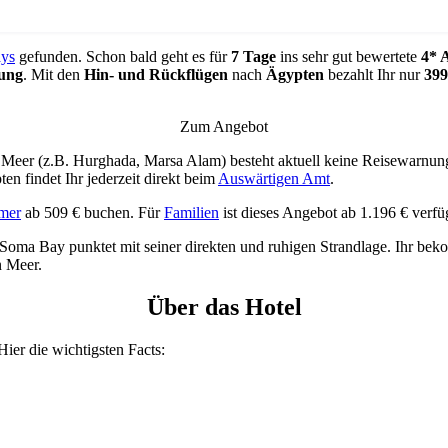
ays
gefunden. Schon bald geht es für
7 Tage
ins sehr gut bewertete
4* 
gung
. Mit den
Hin- und Rückflügen
nach
Ägypten
bezahlt Ihr nur
399
Zum Angebot
 Meer (z.B. Hurghada, Marsa Alam) besteht aktuell keine Reisewarnung.
en findet Ihr jederzeit direkt beim
Auswärtigen Amt
.
mer
ab 509 € buchen. Für
Familien
ist dieses Angebot ab 1.196 € verf
Soma Bay punktet mit seiner direkten und ruhigen Strandlage. Ihr beko
n Meer.
Über das Hotel
Hier die wichtigsten Facts: