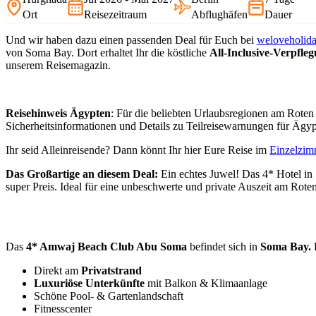
Ort
Reisezeitraum
Abflughäfen
Dauer
Und wir haben dazu einen passenden Deal für Euch bei
weloveholid
von Soma Bay. Dort erhaltet Ihr die köstliche
All-Inclusive-
Verpfle
unserem Reisemagazin.
Reisehinweis Ägypten
: Für die beliebten Urlaubsregionen am Roten
Sicherheitsinformationen und Details zu Teilreisewarnungen für Ägypt
Ihr seid Alleinreisende? Dann könnt Ihr hier Eure Reise im
Einzelzim
Das Großartige an diesem Deal:
Ein echtes Juwel! Das 4* Hotel in 
super Preis. Ideal für eine unbeschwerte und private Auszeit am Rote
Das
4* Amwaj Beach Club Abu Soma
befindet sich in
Soma Bay.
Direkt am
Privatstrand
Luxuriöse Unterkünfte
mit Balkon & Klimaanlage
Schöne Pool- & Gartenlandschaft
Fitnesscenter