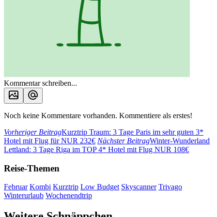
Kommentar schreiben...
Noch keine Kommentare vorhanden. Kommentiere als erstes!
Vorheriger Beitrag
Kurztrip Traum: 3 Tage Paris im sehr guten 3*
Hotel mit Flug für NUR 232€
Nächster Beitrag
Winter-Wunderland
Lettland: 3 Tage Riga im TOP 4* Hotel mit Flug NUR 108€
Reise-Themen
Februar
Kombi
Kurztrip
Low Budget
Skyscanner
Trivago
Winterurlaub
Wochenendtrip
Weitere Schnäppchen