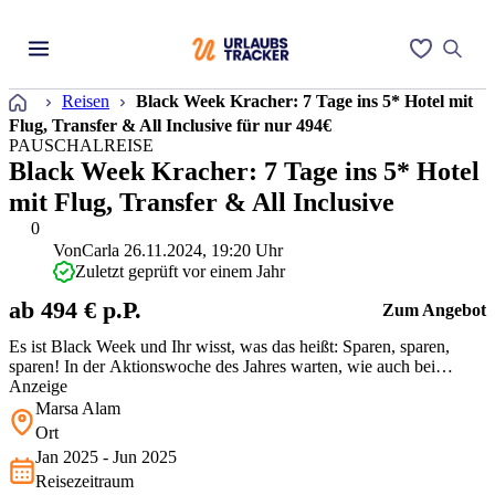
Startseite
Reisen
Black Week Kracher: 7 Tage ins 5* Hotel mit
Flug, Transfer & All Inclusive für nur 494€
PAUSCHALREISE
Black Week Kracher: 7 Tage ins 5* Hotel
mit Flug, Transfer & All Inclusive
0
Von
Carla
26.11.2024, 19:20 Uhr
Zuletzt geprüft vor einem Jahr
ab 494 € p.P.
Zum Angebot
Es ist Black Week und Ihr wisst, was das heißt: Sparen, sparen,
sparen! In der Aktionswoche des Jahres warten, wie auch bei
diesem Angebot, mega Rabatte auf Euch! Ihr erhaltet 50€ Rabatt auf
Anzeige
die Reise! Die besten Rabatte findet Ihr übrigens in unserem Black
Marsa Alam
Week Artikel. Egal ob Hotelangebote, Rabatte auf Reisen oder
Ort
Flugsc…
Jan 2025 - Jun 2025
Reisezeitraum