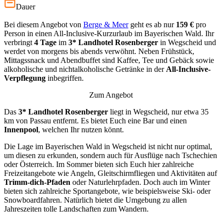
Dauer
Bei diesem Angebot von
Berge & Meer
geht es ab nur
159
€
pro
Person in einen All-Inclusive-Kurzurlaub im Bayerischen Wald. Ihr
verbringt
4
Tage
im
3* Landhotel Rosenberger
in Wegscheid und
werdet von morgens bis abends verwöhnt. Neben Frühstück,
Mittagssnack und Abendbuffet sind Kaffee, Tee und Gebäck sowie
alkoholische und nichtalkoholische Getränke in der
All-Inclusive-
Verpflegung
inbegriffen.
Zum Angebot
Das
3*
Landhotel Rosenberger
liegt in Wegscheid, nur etwa 35
km von Passau entfernt. Es bietet Euch eine Bar und einen
Innenpool
, welchen Ihr nutzen könnt.
Die Lage im Bayerischen Wald in Wegscheid ist nicht nur optimal,
um diesen zu erkunden, sondern auch für Ausflüge nach Tschechien
oder Österreich. Im Sommer bieten sich Euch hier zahlreiche
Freizeitangebote wie Angeln, Gleitschirmfliegen und Aktivitäten auf
Trimm-dich-Pfaden
oder Naturlehrpfaden. Doch auch im Winter
bieten sich zahlreiche Sportangebote, wie beispielsweise Ski- oder
Snowboardfahren. Natürlich bietet die Umgebung zu allen
Jahreszeiten tolle Landschaften zum Wandern.