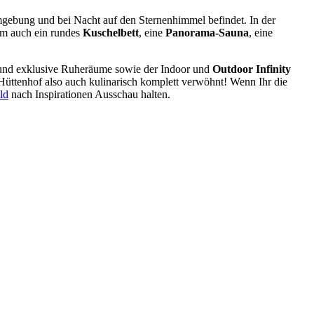
mgebung und bei Nacht auf den Sternenhimmel befindet. In der
em auch ein rundes
Kuschelbett
, eine
Panorama-Sauna
, eine
und exklusive Ruheräume sowie der Indoor und
Outdoor Infinity
Hüttenhof also auch kulinarisch komplett verwöhnt! Wenn Ihr die
ld
nach Inspirationen Ausschau halten.