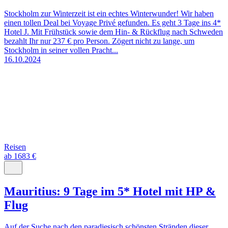
Stockholm zur Winterzeit ist ein echtes Winterwunder! Wir haben
einen tollen Deal bei Voyage Privé gefunden. Es geht 3 Tage ins 4*
Hotel J. Mit Frühstück sowie dem Hin- & Rückflug nach Schweden
bezahlt Ihr nur 237 € pro Person. Zögert nicht zu lange, um
Stockholm in seiner vollen Pracht...
16.10.2024
Reisen
ab 1683 €
Mauritius: 9 Tage im 5* Hotel mit HP &
Flug
Auf der Suche nach den paradiesisch schönsten Stränden dieser