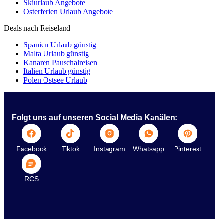
Skiurlaub Angebote
Osterferien Urlaub Angebote
Deals nach Reiseland
Spanien Urlaub günstig
Malta Urlaub günstig
Kanaren Pauschalreisen
Italien Urlaub günstig
Polen Ostsee Urlaub