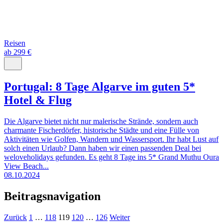
Reisen
ab 299 €
Portugal: 8 Tage Algarve im guten 5*
Hotel & Flug
Die Algarve bietet nicht nur malerische Strände, sondern auch
charmante Fischerdörfer, historische Städte und eine Fülle von
Aktivitäten wie Golfen, Wandern und Wassersport. Ihr habt Lust auf
solch einen Urlaub? Dann haben wir einen passenden Deal bei
weloveholidays gefunden. Es geht 8 Tage ins 5* Grand Muthu Oura
View Beach...
08.10.2024
Beitragsnavigation
Zurück
1
…
118
119
120
…
126
Weiter