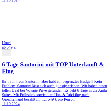
11.10.2024
Hotel
ab 549 €
6 Tage Santorini mit TOP Unterkunft &
Flug
Ihr träumt von Santorini, aber habt ein begrenztes Budget? Kein
Problem, Santorini lässt sich auch günstig erleben! Wir haben einen
tollen Deal bei Voyage Privé gefunden. Es geht 6 Tage in die Anila
Suites. Mit Frühstück sowie dem Hin- & Rückflug nach
Griechenland bezahlt Ihr nur 549 € pro Person....
11.10.2024