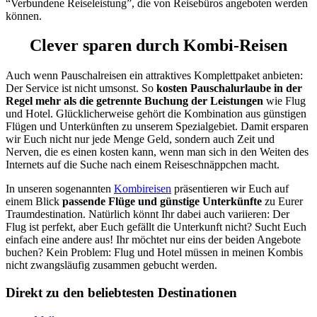
“Verbundene Reiseleistung”, die von Reisebüros angeboten werden
können.
Clever sparen durch Kombi-Reisen
Auch wenn Pauschalreisen ein attraktives Komplettpaket anbieten:
Der Service ist nicht umsonst. So
kosten Pauschalurlaube in der
Regel mehr als die getrennte Buchung der Leistungen
wie Flug
und Hotel. Glücklicherweise gehört die Kombination aus günstigen
Flügen und Unterkünften zu unserem Spezialgebiet. Damit ersparen
wir Euch nicht nur jede Menge Geld, sondern auch Zeit und
Nerven, die es einen kosten kann, wenn man sich in den Weiten des
Internets auf die Suche nach einem Reiseschnäppchen macht.
In unseren sogenannten
Kombireisen
präsentieren wir Euch auf
einem Blick
passende Flüge und günstige Unterkünfte
zu Eurer
Traumdestination. Natürlich könnt Ihr dabei auch variieren: Der
Flug ist perfekt, aber Euch gefällt die Unterkunft nicht? Sucht Euch
einfach eine andere aus! Ihr möchtet nur eins der beiden Angebote
buchen? Kein Problem: Flug und Hotel müssen in meinen Kombis
nicht zwangsläufig zusammen gebucht werden.
Direkt zu den beliebtesten Destinationen