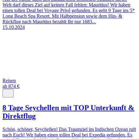
Welt darf dieses Ziel auf keinen Fall fehlen: Mauritius! Wir haben
einen tollen Deal bei Voyage Privé gefunden. Es geht 9 Tage ins 5*
Long Beach Spa Resort. Mit Halbpension sowie dem Hin- &
Rückflug nach Mauritius bezahlt Ihr nur 1683...
15.10.2024
Reisen
ab 874 €
8 Tage Seychellen mit TOP Unterkunft &
Direktflug
Schön, schöner, Seychellen! Das Traumziel im Indischen Ozean ruft
nach Euch! Wir haben einen tollen Deal bei Expedia gefunden. Es