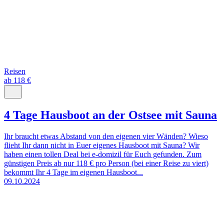
Reisen
ab 118 €
4 Tage Hausboot an der Ostsee mit Sauna
Ihr braucht etwas Abstand von den eigenen vier Wänden? Wieso
flieht Ihr dann nicht in Euer eigenes Hausboot mit Sauna? Wir
haben einen tollen Deal bei e-domizil für Euch gefunden. Zum
günstigen Preis ab nur 118 € pro Person (bei einer Reise zu viert)
bekommt Ihr 4 Tage im eigenen Hausboot...
09.10.2024