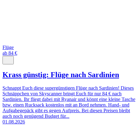
Flüge
ab 84 €
Krass günstig: Flüge nach Sardinien
Schnappt Euch diese supergünstigen Flüge nach Sardinien! Dieses
Schnäppchen von Skyscanner bringt Euch für nur 84 € nach
Sardinien. Ihr fliegt dabei mit Ryanair und könnt eine kleine Tasche
bzw. einen Rucksack kostenlos mit an Bord nehmen. Hand- und
Aufgabegepäck gibt es gegen Aufpreis. Bei diesen Preisen bleibt
auch noch genügend Budget für...
01.08.2026