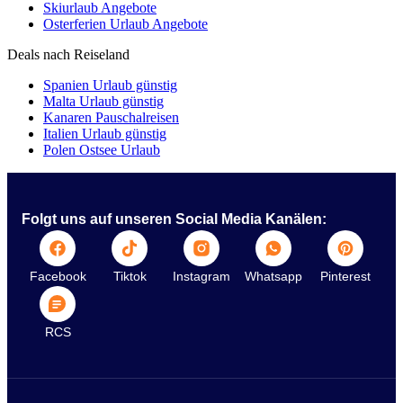
Skiurlaub Angebote
Osterferien Urlaub Angebote
Deals nach Reiseland
Spanien Urlaub günstig
Malta Urlaub günstig
Kanaren Pauschalreisen
Italien Urlaub günstig
Polen Ostsee Urlaub