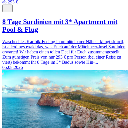
ab 293 €
8 Tage Sardinien mit 3* Apartment mit
Pool & Flug
Waschechtes Karibik-Feeling in unmittelbarer Nähe – klingt skurril,
ist allerdings exakt das, was Euch auf der Mittelmeer-Insel Sardinien
erwartet! Wir haben einen tollen Deal für Euch zusammengestellt.
Zum günstigen Preis von nur 293 € pro Person (bei einer Reise zu
viert) bekommt Ihr 8 Tage im 3* Badus sowie Hin-...
05.08.2026