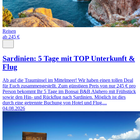
Reisen
ab 245 €
Sardinien: 5 Tage mit TOP Unterkunft &
Flug
Ab auf die Trauminsel im Mittelmeer! Wir haben einen tollen Deal
für Euch zusammengestellt. Zum günstigen Preis von nur 245 € pro
Person bekommt Ihr 5 Tage im Bonsai B&B Alghero mit Frühstück
sowie den Hin- und Rückflug nach Sardinien. Möglich ist dies
durch eine getrennte Buchung von Hotel und Flug....
04.08.2026