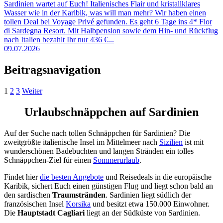
Sardinien wartet auf Euch! Italienisches Flair und kristallklares
Wasser wie in der Karibik, was will man mehr? Wir haben einen
tollen Deal bei Voyage Privé gefunden. Es geht 6 Tage ins 4* Fior
di Sardegna Resort. Mit Halbpension sowie dem Hin- und Rückflug
nach Italien bezahlt Ihr nur 436 €...
09.07.2026
Beitragsnavigation
1
2
3
Weiter
Urlaubschnäppchen auf Sardinien
Auf der Suche nach tollen Schnäppchen für Sardinien? Die
zweitgrößte italienische Insel im Mittelmeer nach
Sizilien
ist mit
wunderschönen Badebuchten und langen Stränden ein tolles
Schnäppchen-Ziel für einen
Sommerurlaub
.
Findet hier
die besten Angebote
und Reisedeals in die europäische
Karibik, sichert Euch einen günstigen Flug und liegt schon bald an
den sardischen
Traumstränden
. Sardinien liegt südlich der
französischen Insel
Korsika
und besitzt etwa 150.000 Einwohner.
Die
Hauptstadt Cagliari
liegt an der Südküste von Sardinien.