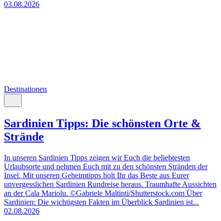
03.08.2026
Destinationen
Sardinien Tipps: Die schönsten Orte &
Strände
In unseren Sardinien Tipps zeigen wir Euch die beliebtesten
Urlaubsorte und nehmen Euch mit zu den schönsten Stränden der
Insel. Mit unseren Geheimtipps holt Ihr das Beste aus Eurer
unvergesslichen Sardinien Rundreise heraus. Traumhafte Aussichten
an der Cala Mariolu. ©Gabriele Maltinti/Shutterstock.com Über
Sardinien: Die wichtigsten Fakten im Überblick Sardinien ist...
02.08.2026