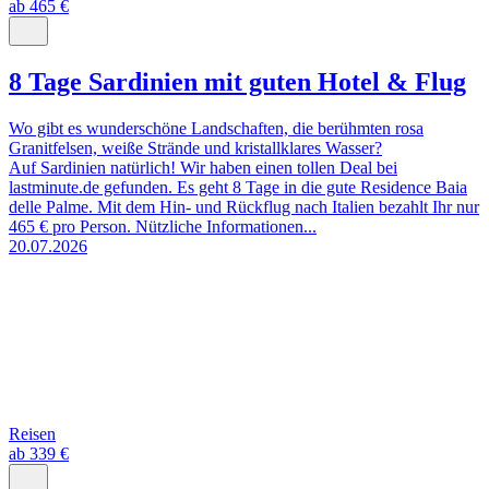
ab 465 €
8 Tage Sardinien mit guten Hotel & Flug
Wo gibt es wunderschöne Landschaften, die berühmten rosa
Granitfelsen, weiße Strände und kristallklares Wasser?
Auf Sardinien natürlich! Wir haben einen tollen Deal bei
lastminute.de gefunden. Es geht 8 Tage in die gute Residence Baia
delle Palme. Mit dem Hin- und Rückflug nach Italien bezahlt Ihr nur
465 € pro Person. Nützliche Informationen...
20.07.2026
Reisen
ab 339 €