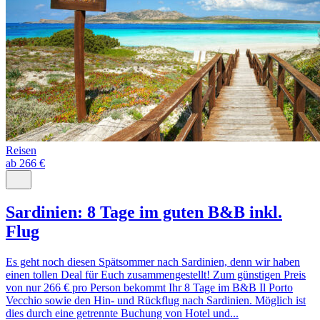
Reisen
ab 266 €
Sardinien: 8 Tage im guten B&B inkl.
Flug
Es geht noch diesen Spätsommer nach Sardinien, denn wir haben
einen tollen Deal für Euch zusammengestellt! Zum günstigen Preis
von nur 266 € pro Person bekommt Ihr 8 Tage im B&B Il Porto
Vecchio sowie den Hin- und Rückflug nach Sardinien. Möglich ist
dies durch eine getrennte Buchung von Hotel und...