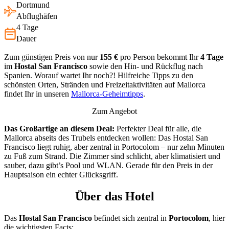
Dortmund
Abflughäfen
4 Tage
Dauer
Zum günstigen Preis von nur
155 €
pro Person bekommt Ihr
4 Tage
im
Hostal San Francisco
sowie den Hin- und Rückflug nach
Spanien. Worauf wartet Ihr noch?! Hilfreiche Tipps zu den
schönsten Orten, Stränden und Freizeitaktivitäten auf Mallorca
findet Ihr in unseren
Mallorca-Geheimtipps
.
Zum Angebot
Das Großartige an diesem Deal:
Perfekter Deal für alle, die
Mallorca abseits des Trubels entdecken wollen: Das Hostal San
Francisco liegt ruhig, aber zentral in Portocolom – nur zehn Minuten
zu Fuß zum Strand. Die Zimmer sind schlicht, aber klimatisiert und
sauber, dazu gibt’s Pool und WLAN. Gerade für den Preis in der
Hauptsaison ein echter Glücksgriff.
Über das Hotel
Das
Hostal San Francisco
befindet sich zentral in
Portocolom
, hier
die wichtigsten Facts: