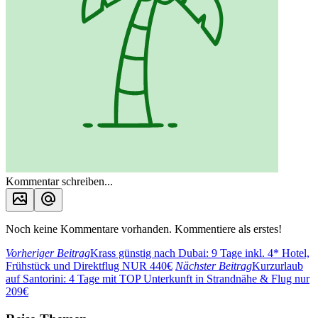
Kommentar schreiben...
Noch keine Kommentare vorhanden. Kommentiere als erstes!
Vorheriger Beitrag
Krass günstig nach Dubai: 9 Tage inkl. 4* Hotel,
Frühstück und Direktflug NUR 440€
Nächster Beitrag
Kurzurlaub
auf Santorini: 4 Tage mit TOP Unterkunft in Strandnähe & Flug nur
209€