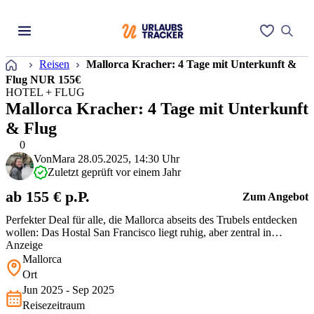
Startseite
Reisen
Mallorca Kracher: 4 Tage mit Unterkunft &
Flug NUR 155€
HOTEL + FLUG
Mallorca Kracher: 4 Tage mit Unterkunft
& Flug
0
Von
Mara
28.05.2025, 14:30 Uhr
Zuletzt geprüft vor einem Jahr
ab 155 € p.P.
Zum Angebot
Perfekter Deal für alle, die Mallorca abseits des Trubels entdecken
wollen: Das Hostal San Francisco liegt ruhig, aber zentral in
Portocolom – nur zehn Minuten zu Fuß zum Strand. Die Zimmer
Anzeige
sind schlicht, aber klimatisiert und sauber, dazu gibt’s Pool und
Mallorca
WLAN. Gerade für den Preis in der Hauptsaison ein echter
Ort
Glücksgriff.
Jun 2025 - Sep 2025
Reisezeitraum