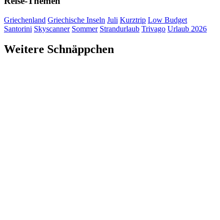
Reise-Themen
Griechenland
Griechische Inseln
Juli
Kurztrip
Low Budget
Santorini
Skyscanner
Sommer
Strandurlaub
Trivago
Urlaub 2026
Weitere Schnäppchen