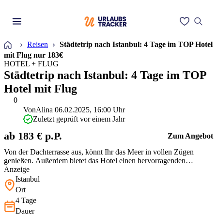
Startseite
Reisen
Städtetrip nach Istanbul: 4 Tage im TOP Hotel
mit Flug nur 183€
HOTEL + FLUG
Städtetrip nach Istanbul: 4 Tage im TOP
Hotel mit Flug
0
Von
Alina
06.02.2025, 16:00 Uhr
Zuletzt geprüft vor einem Jahr
ab 183 € p.P.
Zum Angebot
Von der Dachterrasse aus, könnt Ihr das Meer in vollen Zügen
genießen. Außerdem bietet das Hotel einen hervorragenden
Ausgangspunkt für verschiedene Sehenswürdigkeiten!
Anzeige
Istanbul
Ort
4 Tage
Dauer