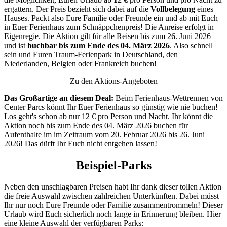
lassen!
ergattern. Der Preis bezieht sich dabei auf die
Vollbelegung
eines
Hauses. Packt also Eure Familie oder Freunde ein und ab mit Euch
in Euer Ferienhaus zum Schnäppchenpreis! Die Anreise erfolgt in
Eigenregie. Die Aktion gilt für alle Reisen bis zum 26. Juni 2026
und ist
buchbar bis zum Ende des 04. März 2026
. Also schnell
sein und Euren Traum-Ferienpark in Deutschland, den
Niederlanden, Belgien oder Frankreich buchen!
Zu den Aktions-Angeboten
Das Großartige an diesem Deal:
Beim Ferienhaus-Wettrennen von
Center Parcs könnt Ihr Euer Ferienhaus so günstig wie nie buchen!
Los geht's schon ab nur 12 € pro Person und Nacht. Ihr könnt die
Aktion noch bis zum Ende des 04. März 2026 buchen für
Aufenthalte im im Zeitraum vom 20. Februar 2026 bis 26. Juni
2026! Das dürft Ihr Euch nicht entgehen lassen!
Beispiel-Parks
Neben den unschlagbaren Preisen habt Ihr dank dieser tollen Aktion
die freie Auswahl zwischen zahlreichen Unterkünften. Dabei müsst
Ihr nur noch Eure Freunde oder Familie zusammentrommeln! Dieser
Urlaub wird Euch sicherlich noch lange in Erinnerung bleiben. Hier
eine kleine Auswahl der verfügbaren Parks: