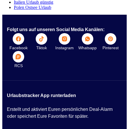
Italien Urlaub günstig
Polen Ostsee Urlaub