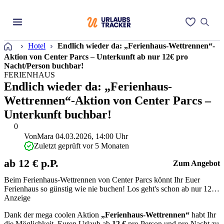
Startseite
Hotel
Endlich wieder da: „Ferienhaus-Wettrennen“-
Aktion von Center Parcs – Unterkunft ab nur 12€ pro
Nacht/Person buchbar!
FERIENHAUS
Endlich wieder da: „Ferienhaus-
Wettrennen“-Aktion von Center Parcs –
Unterkunft buchbar!
0
Von
Mara
04.03.2026, 14:00 Uhr
Zuletzt geprüft vor 5 Monaten
ab 12 € p.P.
Zum Angebot
Beim Ferienhaus-Wettrennen von Center Parcs könnt Ihr Euer
Ferienhaus so günstig wie nie buchen! Los geht's schon ab nur 12 €
pro Person und Nacht. Ihr könnt die Aktion noch bis zum Ende des
Anzeige
04. März 2026 buchen für Aufenthalte im im Zeitraum vom 20.
Dank der mega coolen Aktion
„Ferienhaus-Wettrennen“
habt Ihr
Februar 2026 bis 26. Juni 2026! Das dürft Ihr Euch nicht entgehen
die Möglichkeit, Euren Urlaub ab
12 €
pro Person und pro Nacht zu