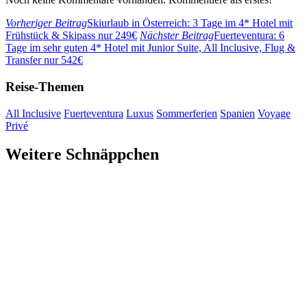
Vorheriger Beitrag
Skiurlaub in Österreich: 3 Tage im 4* Hotel mit
Frühstück & Skipass nur 249€
Nächster Beitrag
Fuerteventura: 6
Tage im sehr guten 4* Hotel mit Junior Suite, All Inclusive, Flug &
Transfer nur 542€
Reise-Themen
All Inclusive
Fuerteventura
Luxus
Sommerferien
Spanien
Voyage
Privé
Weitere Schnäppchen