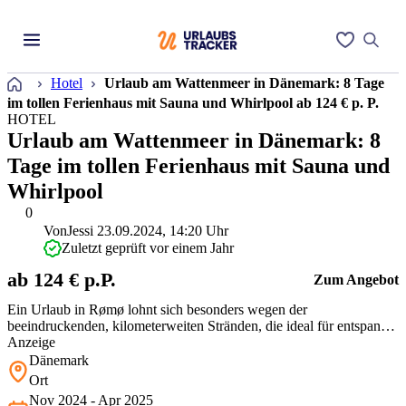
Startseite
Hotel
Urlaub am Wattenmeer in Dänemark: 8 Tage
im tollen Ferienhaus mit Sauna und Whirlpool ab 124 € p. P.
HOTEL
Urlaub am Wattenmeer in Dänemark: 8
Tage im tollen Ferienhaus mit Sauna und
Whirlpool
0
Von
Jessi
23.09.2024, 14:20 Uhr
Zuletzt geprüft vor einem Jahr
ab 124 € p.P.
Zum Angebot
Ein Urlaub in Rømø lohnt sich besonders wegen der
beeindruckenden, kilometerweiten Stränden, die ideal für entspannte
Tage am Meer sind!
Anzeige
Dänemark
Ort
Nov 2024 - Apr 2025