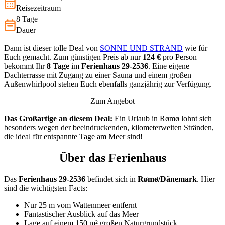
Reisezeitraum
8 Tage
Dauer
Dann ist dieser tolle Deal von
SONNE UND STRAND
wie für
Euch gemacht. Zum günstigen Preis ab nur
124 €
pro Person
bekommt Ihr
8 Tage
im
Ferienhaus 29-2536
. Eine eigene
Dachterrasse mit Zugang zu einer Sauna und einem großen
Außenwhirlpool stehen Euch ebenfalls ganzjährig zur Verfügung.
Zum Angebot
Das Großartige an diesem Deal:
Ein Urlaub in Rømø lohnt sich
besonders wegen der beeindruckenden, kilometerweiten Stränden,
die ideal für entspannte Tage am Meer sind!
Über das Ferienhaus
Das
Ferienhaus 29-2536
befindet sich in
Rømø/Dänemark
. Hier
sind die wichtigsten Facts:
Nur 25 m vom Wattenmeer entfernt
Fantastischer Ausblick auf das Meer
Lage auf einem 150 m² großen Naturgrundstück