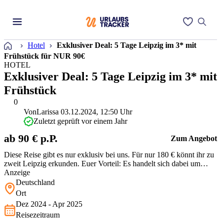
Startseite
Hotel
Exklusiver Deal: 5 Tage Leipzig im 3* mit
Frühstück für NUR 90€
HOTEL
Exklusiver Deal: 5 Tage Leipzig im 3* mit
Frühstück
0
Von
Larissa
03.12.2024, 12:50 Uhr
Zuletzt geprüft vor einem Jahr
ab 90 € p.P.
Zum Angebot
Diese Reise gibt es nur exklusiv bei uns. Für nur 180 € könnt ihr zu
zweit Leipzig erkunden. Euer Vorteil: Es handelt sich dabei um
einen Reisegutschein, den Ihr flexibel einlösen oder sogar
Anzeige
verschenken könnt! Seid schnell!!!
Deutschland
Ort
Dez 2024 - Apr 2025
Reisezeitraum