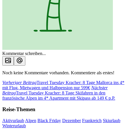
Kommentar schreiben...
Noch keine Kommentare vorhanden. Kommentiere als erstes!
Vorheriger Beitrag
Travel Tuesday Kracher: 8 Tage Mallorca ins 4*
mit Flug, Mietwagen und Halbpension nur 599€
Nächster
Beitrag
Travel Tuesday Kracher: 8 Tage Skifahren in den
französische Alpen im 4* Apartment mit Skipass ab 149 € p.P.
Reise-Themen
Aktivurlaub
Alpen
Black Friday
Dezember
Frankreich
Skiurlaub
Winterurlaub