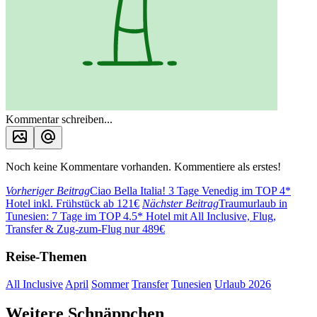
Kommentar schreiben...
Noch keine Kommentare vorhanden. Kommentiere als erstes!
Vorheriger Beitrag
Ciao Bella Italia! 3 Tage Venedig im TOP 4*
Hotel inkl. Frühstück ab 121€
Nächster Beitrag
Traumurlaub in
Tunesien: 7 Tage im TOP 4.5* Hotel mit All Inclusive, Flug,
Transfer & Zug-zum-Flug nur 489€
Reise-Themen
All Inclusive
April
Sommer
Transfer
Tunesien
Urlaub 2026
Weitere Schnäppchen