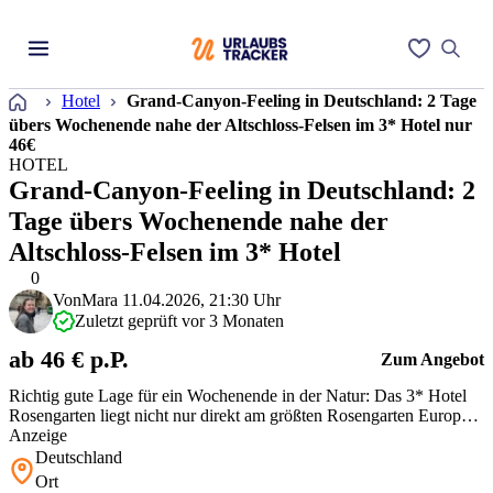
Startseite
Hotel
Grand-Canyon-Feeling in Deutschland: 2 Tage
übers Wochenende nahe der Altschloss-Felsen im 3* Hotel nur
46€
HOTEL
Grand-Canyon-Feeling in Deutschland: 2
Tage übers Wochenende nahe der
Altschloss-Felsen im 3* Hotel
0
Von
Mara
11.04.2026, 21:30 Uhr
Zuletzt geprüft vor 3 Monaten
ab 46 € p.P.
Zum Angebot
Richtig gute Lage für ein Wochenende in der Natur: Das 3* Hotel
Rosengarten liegt nicht nur direkt am größten Rosengarten Europas,
sondern bringt Euch auch in nur 20 Minuten zu den verwunschenen
Anzeige
Altschloss-Felsen – ein echtes Highlight in der Pfalz! Perfekt für
Deutschland
alle, die Wandern, Entspannung und gute Küche kombinieren
Ort