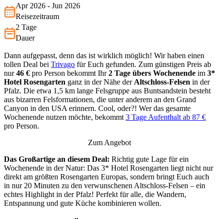
wolle…
Apr 2026 - Jun 2026
Reisezeitraum
2 Tage
Dauer
Dann aufgepasst, denn das ist wirklich möglich! Wir haben einen
tollen Deal bei
Trivago
für Euch gefunden. Zum günstigen Preis ab
nur
46 €
pro Person bekommt Ihr
2 Tage übers Wochenende
im
3*
Hotel Rosengarten
ganz in der Nähe der
Altschloss-Felsen
in der
Pfalz. Die etwa 1,5 km lange Felsgruppe aus Buntsandstein besteht
aus bizarren Felsformationen, die unter anderem an den Grand
Canyon in den USA erinnern. Cool, oder?! Wer das gesamte
Wochenende nutzen möchte, bekommt
3 Tage Aufenthalt ab 87 €
pro Person.
Zum Angebot
Das Großartige an diesem Deal:
Richtig gute Lage für ein
Wochenende in der Natur: Das 3* Hotel Rosengarten liegt nicht nur
direkt am größten Rosengarten Europas, sondern bringt Euch auch
in nur 20 Minuten zu den verwunschenen Altschloss-Felsen – ein
echtes Highlight in der Pfalz! Perfekt für alle, die Wandern,
Entspannung und gute Küche kombinieren wollen.