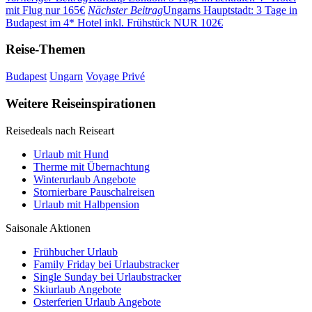
mit Flug nur 165€
Nächster Beitrag
Ungarns Hauptstadt: 3 Tage in
Budapest im 4* Hotel inkl. Frühstück NUR 102€
Reise-Themen
Budapest
Ungarn
Voyage Privé
Weitere Reiseinspirationen
Reisedeals nach Reiseart
Urlaub mit Hund
Therme mit Übernachtung
Winterurlaub Angebote
Stornierbare Pauschalreisen
Urlaub mit Halbpension
Saisonale Aktionen
Frühbucher Urlaub
Family Friday bei Urlaubstracker
Single Sunday bei Urlaubstracker
Skiurlaub Angebote
Osterferien Urlaub Angebote