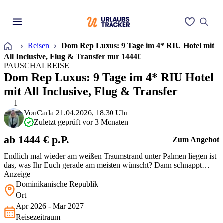
Startseite
Reisen
Dom Rep Luxus: 9 Tage im 4* RIU Hotel mit
All Inclusive, Flug & Transfer nur 1444€
PAUSCHALREISE
Dom Rep Luxus: 9 Tage im 4* RIU Hotel
mit All Inclusive, Flug & Transfer
1
Von
Carla
21.04.2026, 18:30 Uhr
Zuletzt geprüft vor 3 Monaten
ab 1444 € p.P.
Zum Angebot
Endlich mal wieder am weißen Traumstrand unter Palmen liegen ist
das, was Ihr Euch gerade am meisten wünscht? Dann schnappt
Euch dieses Knallerangebot und ab in die Dom Rep.
Anzeige
Dominikanische Republik
Ort
Apr 2026 - Mar 2027
Reisezeitraum