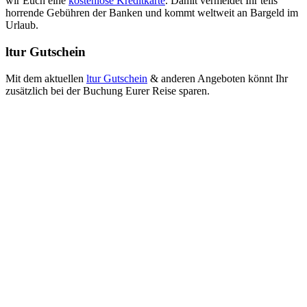
wir Euch eine
kostenlose Kreditkarte
. Damit vermeidet Ihr teils
horrende Gebühren der Banken und kommt weltweit an Bargeld im
Urlaub.
ltur Gutschein
Mit dem aktuellen
ltur Gutschein
& anderen Angeboten könnt Ihr
zusätzlich bei der Buchung Eurer Reise sparen.