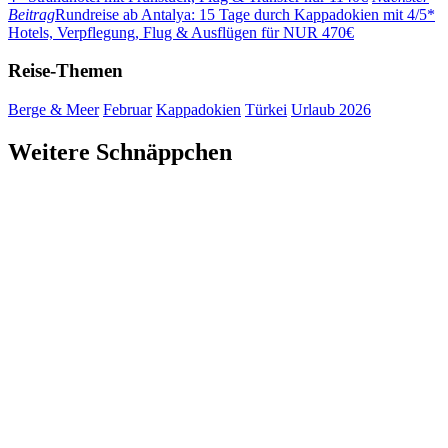
Beitrag
Rundreise ab Antalya: 15 Tage durch Kappadokien mit 4/5*
Hotels, Verpflegung, Flug & Ausflügen für NUR 470€
Reise-Themen
Berge & Meer
Februar
Kappadokien
Türkei
Urlaub 2026
Weitere Schnäppchen