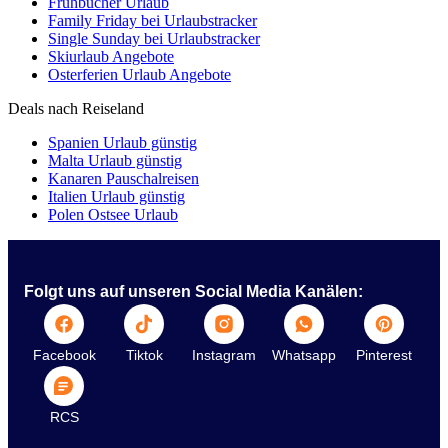
Frühbucher Urlaub
Family Friday bei Urlaubstracker
Single Sunday bei Urlaubstracker
Skiurlaub Angebote
Osterferien Urlaub Angebote
Deals nach Reiseland
Spanien Urlaub günstig
Malta Urlaub günstig
Kanaren Pauschalreisen
Italien Urlaub günstig
Polen Ostsee Urlaub