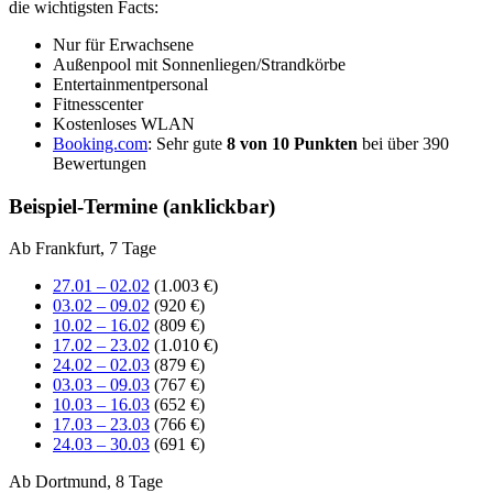
die wichtigsten Facts:
Nur für Erwachsene
Außenpool mit Sonnenliegen/Strandkörbe
Entertainmentpersonal
Fitnesscenter
Kostenloses WLAN
Booking.com
: Sehr gute
8 von 10 Punkten
bei über 390
Bewertungen
Beispiel-Termine (anklickbar)
Ab Frankfurt, 7 Tage
27.01 – 02.02
(1.003 €)
03.02 – 09.02
(920 €)
10.02 – 16.02
(809 €)
17.02 – 23.02
(1.010 €)
24.02 – 02.03
(879 €)
03.03 – 09.03
(767 €)
10.03 – 16.03
(652 €)
17.03 – 23.03
(766 €)
24.03 – 30.03
(691 €)
Ab Dortmund, 8 Tage