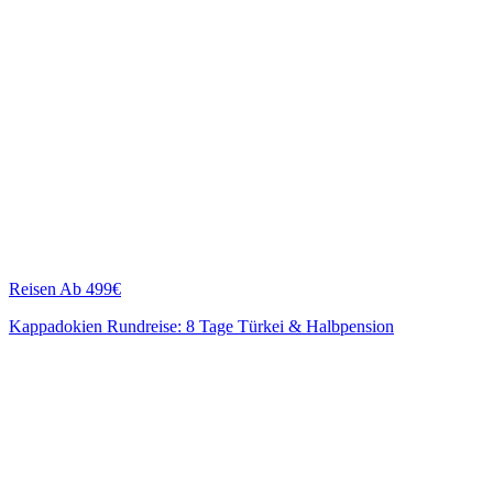
Reisen
Ab 499€
Kappadokien Rundreise: 8 Tage Türkei & Halbpension