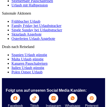
Stornierbare Pauschalreisen
Urlaub mit Halbpension
Saisonale Aktionen
Frühbucher Urlaub
Family Friday bei Urlaubstracker
Single Sunday bei Urlaubstracker
Skiurlaub Angebote
Osterferien Urlaub Angebote
Deals nach Reiseland
Spanien Urlaub günstig
Malta Urlaub günstig
Kanaren Pauschalreisen
Italien Urlaub günstig
Polen Ostsee Urlaub