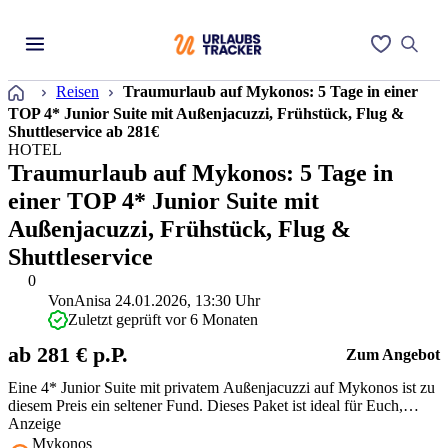
Startseite
Reisen
Traumurlaub auf Mykonos: 5 Tage in einer
TOP 4* Junior Suite mit Außenjacuzzi, Frühstück, Flug &
Shuttleservice ab 281€
HOTEL
Traumurlaub auf Mykonos: 5 Tage in
einer TOP 4* Junior Suite mit
Außenjacuzzi, Frühstück, Flug &
Shuttleservice
0
Von
Anisa
24.01.2026, 13:30 Uhr
Zuletzt geprüft vor 6 Monaten
ab 281 € p.P.
Zum Angebot
Eine 4* Junior Suite mit privatem Außenjacuzzi auf Mykonos ist zu
diesem Preis ein seltener Fund. Dieses Paket ist ideal für Euch,
wenn Ihr Euch Luxus gönnen wollt, ohne tief in die Tasche zu
Anzeige
greifen. Das moderne Hotel liegt angenehm ruhig, ideal zum
Mykonos