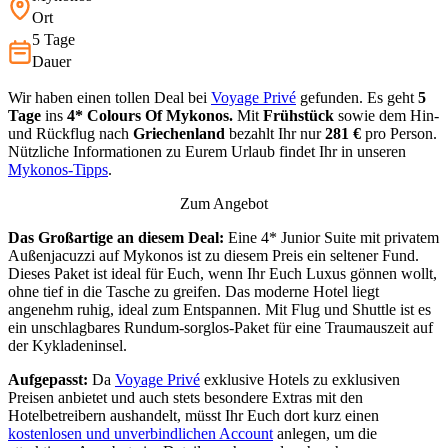
Entspannen. Mit Flug und Shuttle ist es ein unschlagbares Rundum-
Ort
sorglos-P…
5 Tage
Dauer
Wir haben einen tollen Deal bei
Voyage Privé
gefunden. Es geht
5
Tage
ins
4* Colours Of Mykonos.
Mit
Frühstück
sowie dem Hin-
und Rückflug nach
Griechenland
bezahlt Ihr nur
281 €
pro Person.
Nützliche Informationen zu Eurem Urlaub findet Ihr in unseren
Mykonos-Tipps
.
Zum Angebot
Das Großartige an diesem Deal:
Eine 4* Junior Suite mit privatem
Außenjacuzzi auf Mykonos ist zu diesem Preis ein seltener Fund.
Dieses Paket ist ideal für Euch, wenn Ihr Euch Luxus gönnen wollt,
ohne tief in die Tasche zu greifen. Das moderne Hotel liegt
angenehm ruhig, ideal zum Entspannen. Mit Flug und Shuttle ist es
ein unschlagbares Rundum-sorglos-Paket für eine Traumauszeit auf
der Kykladeninsel.
Aufgepasst:
Da
Voyage Privé
exklusive Hotels zu exklusiven
Preisen anbietet und auch stets besondere Extras mit den
Hotelbetreibern aushandelt, müsst Ihr Euch dort kurz einen
kostenlosen und unverbindlichen Account
anlegen, um die