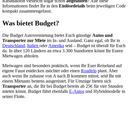
Rabattaktion vielleicht sogar schon
abgelaufen
? Alle diese
Informationen findet Ihr in den
Einlösedetails
beim jeweiligen Code
kompakt zusammengefasst.
Was bietet Budget?
Die Budget Autovermietung bietet Euch günstige
Autos und
Transporter zur Miete
im In- und Ausland. Ganz egal, ob Ihr in
Deutschland
,
Italien
oder
Amerika
seid – Budget ist überall für Euch
da. In über 120 Ländern an etwa 3.300 Standorten könnt Ihr Euren
Mietwagen abholen.
Mietwagen sind besonders praktisch, wenn Ihr Euer Reiseland auf
eigene Faust entdecken möchtet oder einen
Roadtrip
plant. Aber
auch wenn Ihr zuhause von A nach B kommen müsst, seid Ihr mit
einem Mietauto bestens ausgerüstet. Für Umzüge bieten sich
Transporter
an, die Ihr bei Budget bereits ab 25€ für vier Stunden
mieten könnt. Budget führt ebenfalls
E-Autos
und Hybridmodelle in
seiner Flotte.