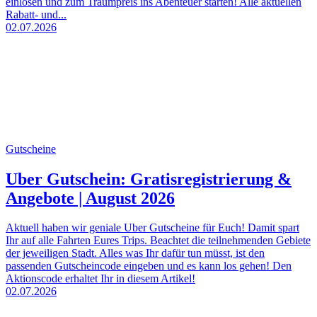
einlösen und zum Traumpreis ins Abenteuer starten! Alle aktuellen
Rabatt- und...
02.07.2026
Gutscheine
Uber Gutschein: Gratisregistrierung &
Angebote | August 2026
Aktuell haben wir geniale Uber Gutscheine für Euch! Damit spart
Ihr auf alle Fahrten Eures Trips. Beachtet die teilnehmenden Gebiete
der jeweiligen Stadt. Alles was Ihr dafür tun müsst, ist den
passenden Gutscheincode eingeben und es kann los gehen! Den
Aktionscode erhaltet Ihr in diesem Artikel!
02.07.2026