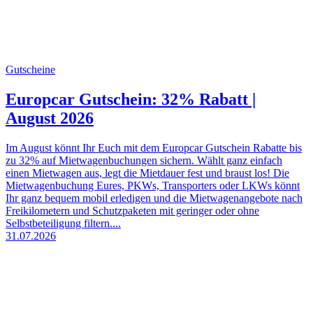
Gutscheine
Europcar Gutschein: 32% Rabatt |
August 2026
Im August könnt Ihr Euch mit dem Europcar Gutschein Rabatte bis
zu 32% auf Mietwagenbuchungen sichern. Wählt ganz einfach
einen Mietwagen aus, legt die Mietdauer fest und braust los! Die
Mietwagenbuchung Eures, PKWs, Transporters oder LKWs könnt
Ihr ganz bequem mobil erledigen und die Mietwagenangebote nach
Freikilometern und Schutzpaketen mit geringer oder ohne
Selbstbeteiligung filtern....
31.07.2026